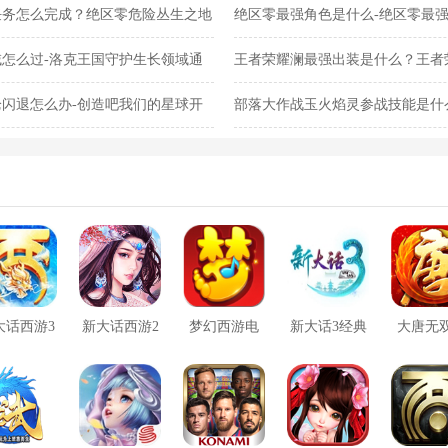
任务怎么完成？绝区零危险丛生之地
绝区零最强角色是什么-绝区零最
怎么过-洛克王国守护生长领域通
王者荣耀澜最强出装是什么？王者
闪退怎么办-创造吧我们的星球开
部落大作战玉火焰灵参战技能是什
灵参战技能合集
大话西游3
新大话西游2
梦幻西游电
新大话3经典
大唐无
口袋版
脑版
版
方版