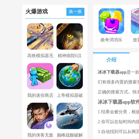
火爆游戏
换一换
曲奇消消乐
放
高铁模拟器无
精神病院6汉
介绍
限金币版
化版下载
冰冰下载器app
是一
们有很多内置的搜索
正确的搜索方式。快
我的迷你商店
上帝模拟器破
冰冰下载器app软
破解版无限金
解版全解锁无
1.结果会被分类，根
币版下载中文
广告
2.你可以在短时间内
3.自动找到可以从
我的侠客无敌
巅峰战舰破解