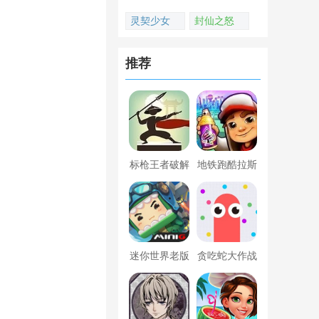
灵契少女
封仙之怒
推荐
标枪王者破解
地铁跑酷拉斯
版无限金币钻
维加斯新触控
石内置菜单
内置菜单版
迷你世界老版
贪吃蛇大作战
本下载
破解版