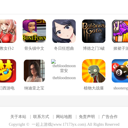
教女仆2
骨头镇中文
冬日狂想曲
博德之门3破
掀裙子
版
2.0完整汉化
解版
版
thebloodmoon
雷安
幻西游电
纳迪亚之宝
植物大战僵
shooters
脑版
尸冰火版
安卓版
关于本站
联系方式
网站地图
免责声明
广告合作
Copyright © 一起上游戏(www.17173yx.com).All Rights Reserved