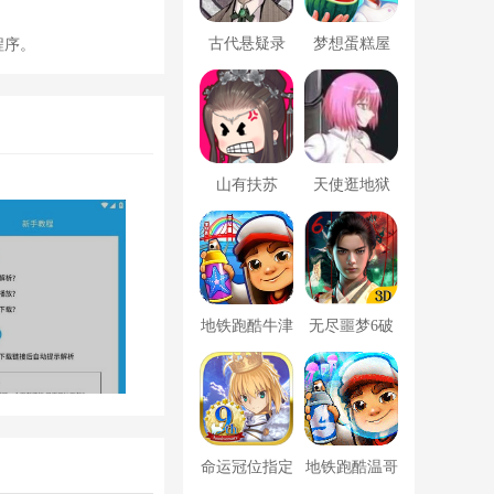
古代悬疑录
梦想蛋糕屋
程序。
山有扶苏
天使逛地狱
地铁跑酷牛津
无尽噩梦6破
版内置菜单
解版内置菜单
MOD修改器
命运冠位指定
地铁跑酷温哥