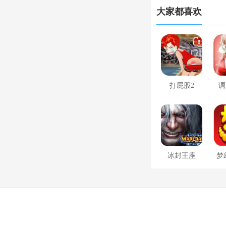
大家都喜欢
打屁股2
调
冰封王座
梦
1.24e