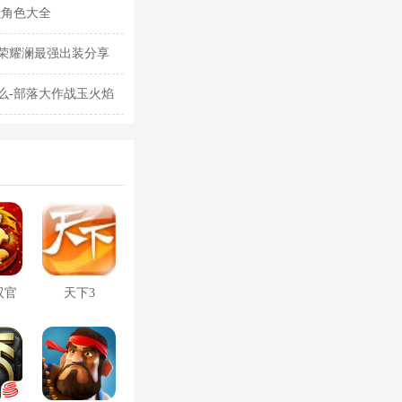
强角色大全
荣耀澜最强出装分享
么-部落大作战玉火焰
双官
天下3