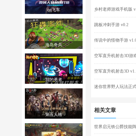
乡村老师游戏手机版 v1
qq飞车
跳板冲刺手游 v0.2
传说中的怪物手游 v1.
海岛奇兵
空军直升机射击3D游戏安
空军直升机射击3D v1.
我的勇者
迷你世界野人玩法正式最新
相关文章
第五人格
世界启元铁公爵技能阵