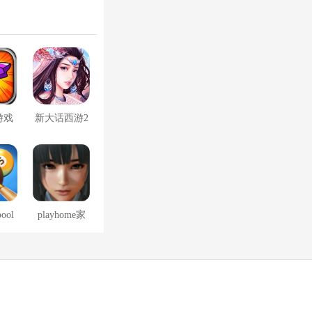
游戏
新大话西游2
口袋版
pool
playhome家
免费
族崩坏