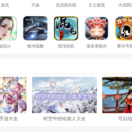
龙武
天谕
实况俱乐部
主公莫慌
大话西
远征ol
银河战舰
混沌挂机
道友请留步
赛尔号
大战
手游大全
时空中的绘旅人大全
可以