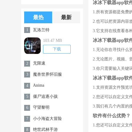
冰冰下载器app软
版游戏下载
版无限金币无
1.所有资源都是免
限钻石
最热
最新
2.也可以把资源内
瓦洛兰特
1
3.它支持在线查看
冰冰下载器app软
103.47 MB
下载
1.无论你在寻找什
2.无论图片、视频
无限速
2
3.你只需要输入关
魔兽世界怀旧服
3
冰冰下载器app软
Anima
4
1.支持资源文件预
僵尸追逐小孩
5
2.您还可以自定义
3.我们有几个内置
守望黎明
6
软件有什么优势？
小小海盗大冒险
7
1.您还可以自定义
绝世武林手游
8