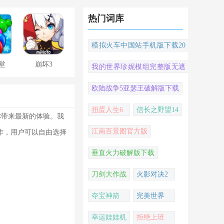
热门词库
模拟火车中国站手机版下载20
22
堂
崩坏3
我的世界珍妮模组完整版无遮
挡
欧陆战争5亚瑟王破解版下载
扭蛋人生6
信长之野望14
你带来最新的体验。我
江南百景图官方版
作，用户可以自由选择
垂直火力破解版下载
刀剑大作战
火影对决2
夺宝神箭
完美世界
幸运娃娃机
拒绝上班