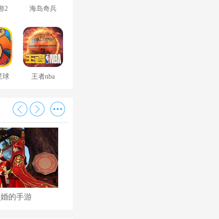
游2
海岛奇兵
星球
王者nba
结婚的手游
古代后宫养成手游