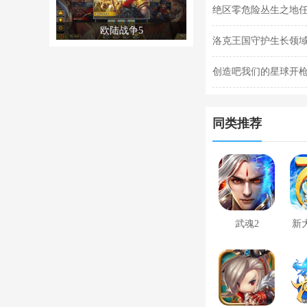
阵容搭配合集
绝区零危险丛生之地
欧陆战争5
任务完成攻略
洛克王国守护生长领域
关攻略
创造吧我们的星球开枪
枪闪退合集
同类推荐
武魂2
新