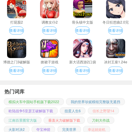
打屁股2
调教女仆2
骨头镇中文版
冬日狂想曲2.0完
整汉化版
查看详情
查看详情
查看详情
查看详情
博德之门3破解版
掀裙子游戏
新大话西游2口袋
冰封王座1.24e
版
查看详情
查看详情
查看详情
查看详情
热门词库
模拟火车中国站手机版下载2022
我的世界珍妮模组完整版无遮挡
欧陆战争5亚瑟王破解版下载
扭蛋人生6
信长之野望14
江南百景图官方版
垂直火力破解版下载
刀剑大作战
火影对决2
夺宝神箭
完美世界
幸运娃娃机