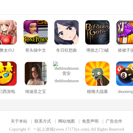
教女仆2
骨头镇中文
冬日狂想曲
博德之门3破
掀裙子
版
2.0完整汉化
解版
版
thebloodmoon
雷安
幻西游电
纳迪亚之宝
植物大战僵
shooters
脑版
尸冰火版
安卓版
关于本站
联系方式
网站地图
免责声明
广告合作
Copyright © 一起上游戏(www.17173yx.com).All Rights Reserved