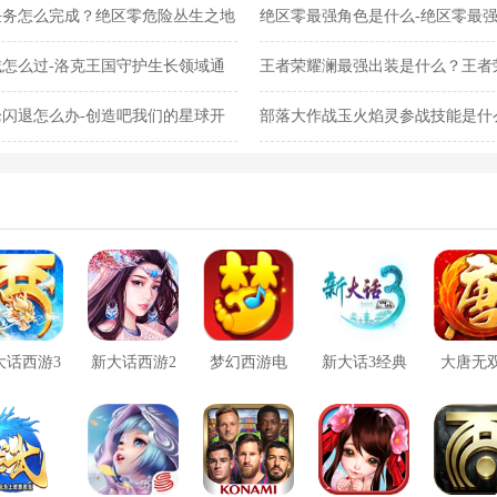
任务怎么完成？绝区零危险丛生之地
绝区零最强角色是什么-绝区零最
怎么过-洛克王国守护生长领域通
王者荣耀澜最强出装是什么？王者
闪退怎么办-创造吧我们的星球开
部落大作战玉火焰灵参战技能是什
灵参战技能合集
大话西游3
新大话西游2
梦幻西游电
新大话3经典
大唐无
口袋版
脑版
版
方版