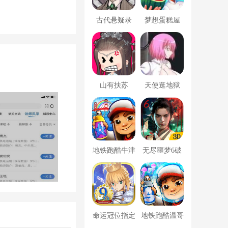
古代悬疑录
梦想蛋糕屋
山有扶苏
天使逛地狱
地铁跑酷牛津
无尽噩梦6破
版内置菜单
解版内置菜单
MOD修改器
命运冠位指定
地铁跑酷温哥