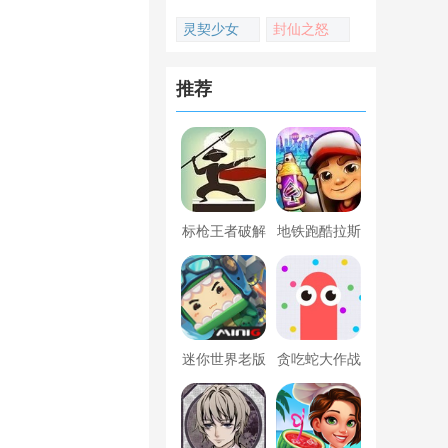
灵契少女
封仙之怒
推荐
标枪王者破解
地铁跑酷拉斯
版无限金币钻
维加斯新触控
石内置菜单
内置菜单版
；
迷你世界老版
贪吃蛇大作战
本下载
破解版