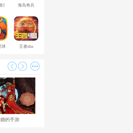
游2
海岛奇兵
星球
王者nba
结婚的手游
古代后宫养成手游