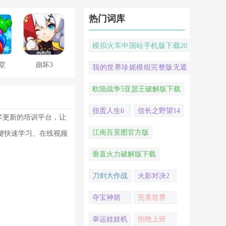
热门词库
模拟火车中国站手机版下载20
22
堂
崩坏3
我的世界珍妮模组完整版无遮
挡
欧陆战争5亚瑟王破解版下载
扭蛋人生6
信长之野望14
术更新的培训平台，让
江南百景图官方版
一键快速学习、在线视频
垂直火力破解版下载
刀剑大作战
火影对决2
夺宝神箭
完美世界
幸运娃娃机
拒绝上班