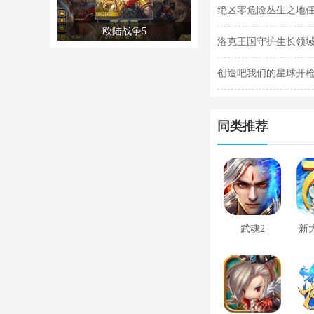
阵容搭配合集
绝区零危险丛生之地
欧陆战争5
任务完成攻略
洛克王国守护生长领域
关攻略
创造吧我们的星球开枪
枪闪退合集
同类推荐
武魂2
新