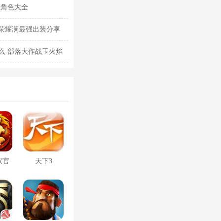
强角色大全
荣耀澜最强出装分享
么-部落大作战玉火焰
双官
天下3