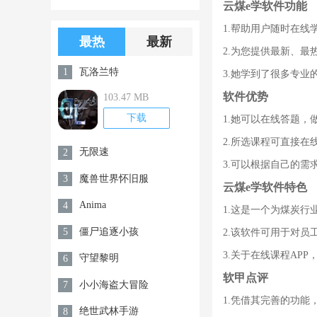
云煤e学软件功能
版游戏下载
版无限金币无
1.帮助用户随时在
限钻石
最热
最新
2.为您提供最新、
瓦洛兰特
1
3.她学到了很多专
软件优势
103.47 MB
下载
1.她可以在线答题
2.所选课程可直接
无限速
2
3.可以根据自己的
魔兽世界怀旧服
3
云煤e学软件特色
Anima
4
1.这是一个为煤炭
僵尸追逐小孩
5
2.该软件可用于对
3.关于在线课程AP
守望黎明
6
软甲点评
小小海盗大冒险
7
1.凭借其完善的功
绝世武林手游
8