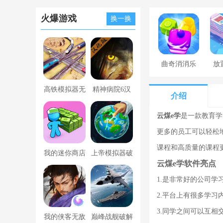
火爆游戏
换一换
曲奇消消乐
放
高铁模拟器无
精神病院6汉
介绍
限金币版
化版下载
云煤e学
是一款教育学
更多的员工可以轻松地
课程和高质量的课程
我的迷你商店
上帝模拟器破
云煤e学软件亮点
破解版无限金
解版全解锁无
1.是非常好的公司
币版下载中文
广告
2.平台上有很多学
3.同学之间可以互
我的侠客无敌
巅峰战舰破解