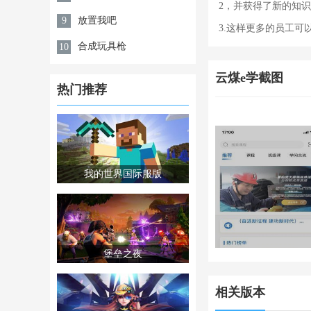
2，并获得了新的知
放置我吧
9
3.这样更多的员工
合成玩具枪
10
云煤e学截图
热门推荐
我的世界国际服版
堡垒之夜
相关版本