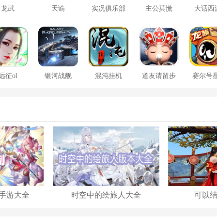
龙武
天谕
实况俱乐部
主公莫慌
大话西
远征ol
银河战舰
混沌挂机
道友请留步
赛尔号
大战
手游大全
时空中的绘旅人大全
可以