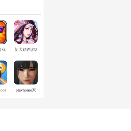
游戏
新大话西游2
口袋版
pool
playhome家
免费
族崩坏