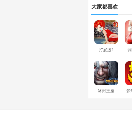
大家都喜欢
打屁股2
调
冰封王座
梦
1.24e