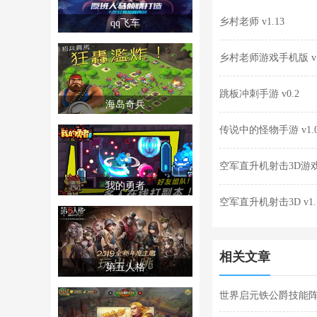
乡村老师 v1.13
qq飞车
乡村老师游戏手机版 v1
跳板冲刺手游 v0.2
海岛奇兵
传说中的怪物手游 v1.
空军直升机射击3D游戏安
我的勇者
空军直升机射击3D v1.
相关文章
第五人格
世界启元铁公爵技能阵