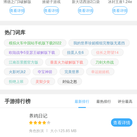
博德之门3破解版
掀裙子游戏
新大话西游2口袋
冰封王座1.24e
版
查看详情
查看详情
查看详情
查看详情
热门词库
模拟火车中国站手机版下载2022
我的世界珍妮模组完整版无遮挡
欧陆战争5亚瑟王破解版下载
扭蛋人生6
信长之野望14
江南百景图官方版
垂直火力破解版下载
刀剑大作战
火影对决2
夺宝神箭
完美世界
幸运娃娃机
拒绝上班
灵契少女
封仙之怒
手游排行榜
最新排行
最热排行
评分最高
养鸡日记
查看详情
角色扮演
大小:125.85 MB