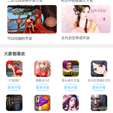
二次元回合制手游大全
时空中的绘旅人大全
古代后宫养成手游
可以结婚的手游
大家都喜欢
打屁股2
调教女仆2
骨头镇中文版
冬日狂想曲2.0完
整汉化版
查看详情
查看详情
查看详情
查看详情