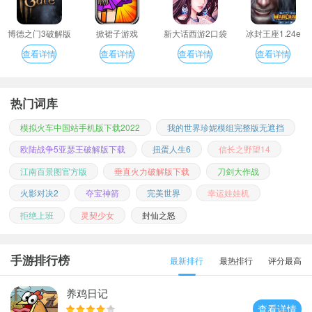
博德之门3破解版
掀裙子游戏
新大话西游2口袋
冰封王座1.24e
版
查看详情
查看详情
查看详情
查看详情
热门词库
模拟火车中国站手机版下载2022
我的世界珍妮模组完整版无遮挡
欧陆战争5亚瑟王破解版下载
扭蛋人生6
信长之野望14
江南百景图官方版
垂直火力破解版下载
刀剑大作战
火影对决2
夺宝神箭
完美世界
幸运娃娃机
拒绝上班
灵契少女
封仙之怒
手游排行榜
最新排行
最热排行
评分最高
养鸡日记
查看详情