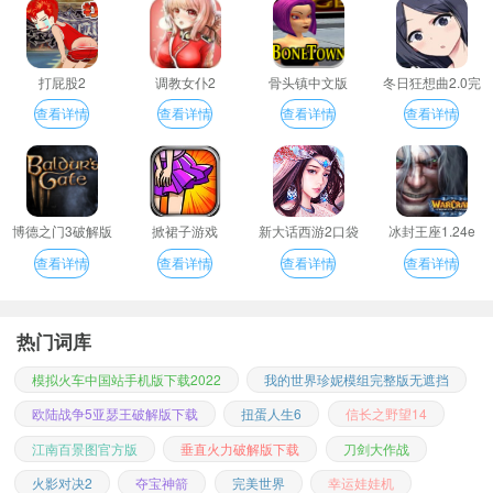
打屁股2
调教女仆2
骨头镇中文版
冬日狂想曲2.0完
整汉化版
查看详情
查看详情
查看详情
查看详情
博德之门3破解版
掀裙子游戏
新大话西游2口袋
冰封王座1.24e
版
查看详情
查看详情
查看详情
查看详情
热门词库
模拟火车中国站手机版下载2022
我的世界珍妮模组完整版无遮挡
欧陆战争5亚瑟王破解版下载
扭蛋人生6
信长之野望14
江南百景图官方版
垂直火力破解版下载
刀剑大作战
火影对决2
夺宝神箭
完美世界
幸运娃娃机