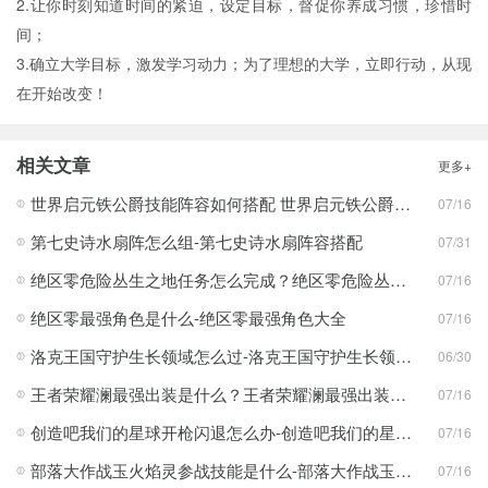
2.让你时刻知道时间的紧迫，设定目标，督促你养成习惯，珍惜时
间；
3.确立大学目标，激发学习动力；为了理想的大学，立即行动，从现
在开始改变！
相关文章
更多+
世界启元铁公爵技能阵容如何搭配 世界启元铁公爵技能阵容搭配合集
07/16
第七史诗水扇阵怎么组-第七史诗水扇阵容搭配
07/31
绝区零危险丛生之地任务怎么完成？绝区零危险丛生之地任务完成攻略
07/16
绝区零最强角色是什么-绝区零最强角色大全
07/16
洛克王国守护生长领域怎么过-洛克王国守护生长领域通关攻略
06/30
王者荣耀澜最强出装是什么？王者荣耀澜最强出装分享
07/16
创造吧我们的星球开枪闪退怎么办-创造吧我们的星球开枪闪退合集
07/16
部落大作战玉火焰灵参战技能是什么-部落大作战玉火焰灵参战技能合集
07/16