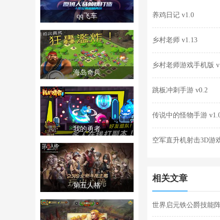
养鸡日记 v1.0
qq飞车
乡村老师 v1.13
乡村老师游戏手机版 v1
海岛奇兵
跳板冲刺手游 v0.2
传说中的怪物手游 v1.
我的勇者
空军直升机射击3D游戏安
相关文章
第五人格
世界启元铁公爵技能阵