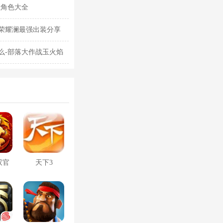
强角色大全
荣耀澜最强出装分享
么-部落大作战玉火焰
双官
天下3