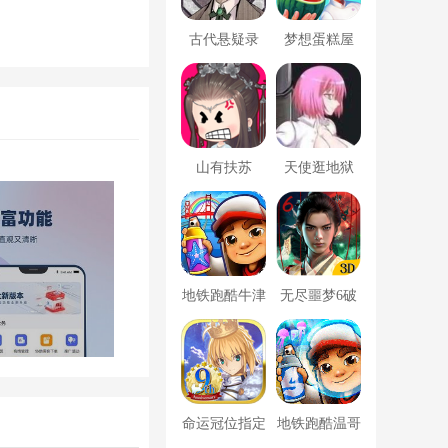
古代悬疑录
梦想蛋糕屋
山有扶苏
天使逛地狱
地铁跑酷牛津
无尽噩梦6破
版内置菜单
解版内置菜单
MOD修改器
命运冠位指定
地铁跑酷温哥