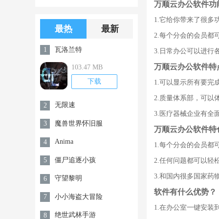
万顺云办公软件功
版游戏下载
版无限金币无
1.它给你带来了很
限钻石
最热
最新
2.每个分会的会员
瓦洛兰特
1
3.日常办公可以进
万顺云办公软件特
103.47 MB
下载
1.可以显示所有要完
2.质量体系部，可
无限速
2
3.医疗器械企业有
魔兽世界怀旧服
3
万顺云办公软件特
Anima
4
1.每个分会的会员
僵尸追逐小孩
5
2.任何问题都可以
3.和国内很多国家
守望黎明
6
软件有什么优势？
小小海盗大冒险
7
1.在办公室一键安
绝世武林手游
8