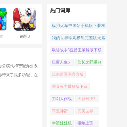
热门词库
模拟火车中国站手机版下载20
22
堂
崩坏3
我的世界珍妮模组完整版无遮
挡
欧陆战争5亚瑟王破解版下载
扭蛋人生6
信长之野望14
办公模式和智能办公系
江南百景图官方版
你带来了很多功能，在
垂直火力破解版下载
刀剑大作战
火影对决2
夺宝神箭
完美世界
幸运娃娃机
拒绝上班