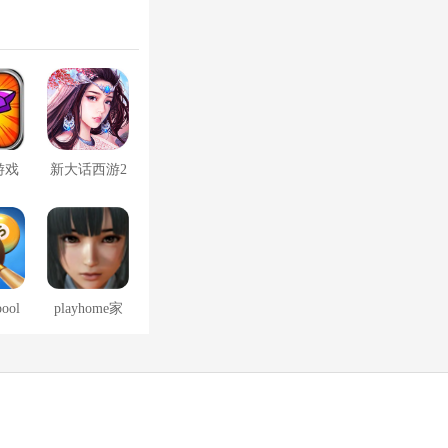
游戏
新大话西游2
口袋版
pool
playhome家
免费
族崩坏