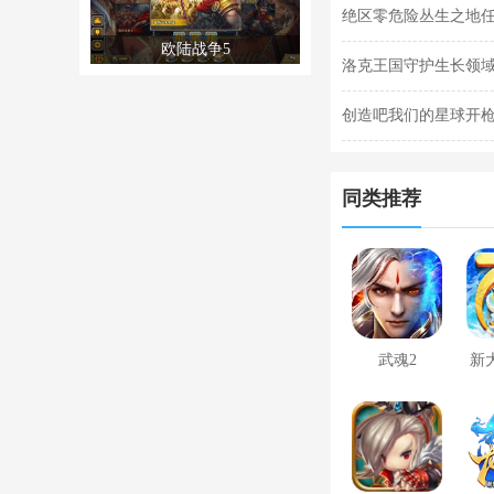
阵容搭配合集
绝区零危险丛生之地
欧陆战争5
任务完成攻略
洛克王国守护生长领域
关攻略
创造吧我们的星球开枪
枪闪退合集
同类推荐
武魂2
新