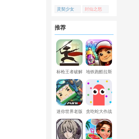
灵契少女
封仙之怒
推荐
标枪王者破解
地铁跑酷拉斯
版无限金币钻
维加斯新触控
石内置菜单
内置菜单版
迷你世界老版
贪吃蛇大作战
本下载
破解版