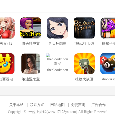
教女仆2
骨头镇中文
冬日狂想曲
博德之门3破
掀裙子
版
2.0完整汉化
解版
版
thebloodmoon
雷安
幻西游电
纳迪亚之宝
植物大战僵
shooters
脑版
尸冰火版
安卓版
关于本站
联系方式
网站地图
免责声明
广告合作
Copyright © 一起上游戏(www.17173yx.com).All Rights Reserved