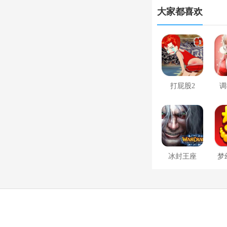
大家都喜欢
打屁股2
调
冰封王座
梦
1.24e