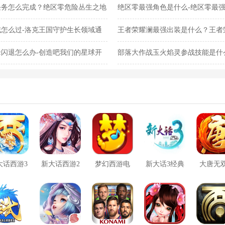
任务怎么完成？绝区零危险丛生之地
绝区零最强角色是什么-绝区零最
怎么过-洛克王国守护生长领域通
王者荣耀澜最强出装是什么？王者
闪退怎么办-创造吧我们的星球开
部落大作战玉火焰灵参战技能是什
灵参战技能合集
大话西游3
新大话西游2
梦幻西游电
新大话3经典
大唐无
口袋版
脑版
版
方版