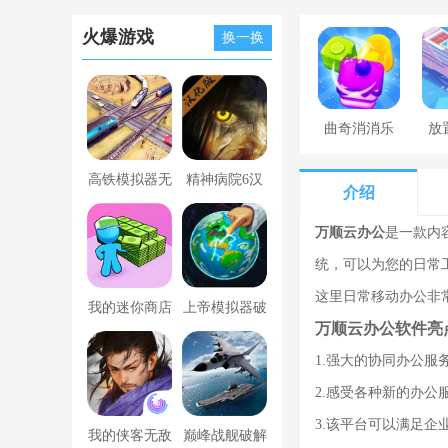
火爆游戏
换一换
曲奇消消乐
放
高铁模拟器无
精神病院6汉
介绍
限金币版
化版下载
万顺云办公
是一款内
统，可以为您的日常
这里日常移动办公非
我的迷你商店
上帝模拟器破
万顺云办公软件亮
破解版无限金
解版全解锁无
1.强大的协同办公
币版下载中文
广告
2.感受各种新的办
3.该平台可以满足企
我的侠客无敌
巅峰战舰破解