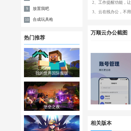
2、工作提醒功能，
放置我吧
9
3、云在线办公，不
合成玩具枪
10
万顺云办公截图
热门推荐
我的世界国际服版
堡垒之夜
相关版本