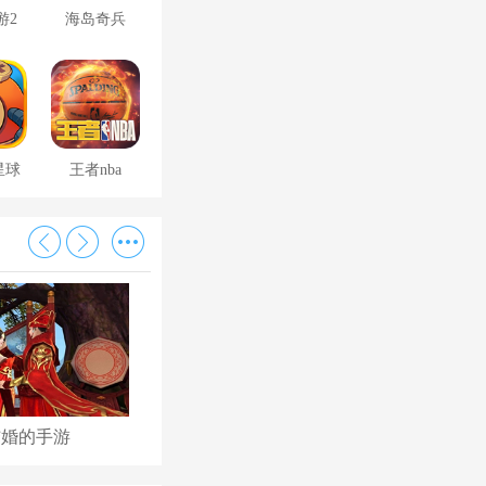
游2
海岛奇兵
星球
王者nba
结婚的手游
古代后宫养成手游