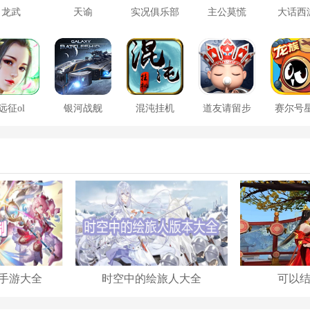
龙武
天谕
实况俱乐部
主公莫慌
大话西
远征ol
银河战舰
混沌挂机
道友请留步
赛尔号
大战
手游大全
时空中的绘旅人大全
可以