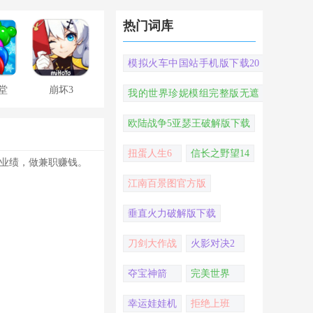
热门词库
模拟火车中国站手机版下载20
22
堂
崩坏3
我的世界珍妮模组完整版无遮
挡
欧陆战争5亚瑟王破解版下载
扭蛋人生6
信长之野望14
铺业绩，做兼职赚钱。
江南百景图官方版
垂直火力破解版下载
刀剑大作战
火影对决2
夺宝神箭
完美世界
幸运娃娃机
拒绝上班