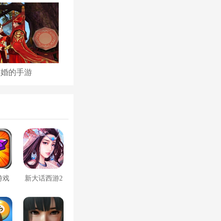
结婚的手游
古代后宫养成手游
游戏
新大话西游2
口袋版