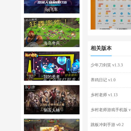
qq飞车
海岛奇兵
相关版本
少年刀剑笑 v1.3.3
我的勇者
养鸡日记 v1.0
乡村老师 v1.13
乡村老师游戏手机版 v1
第五人格
跳板冲刺手游 v0.2