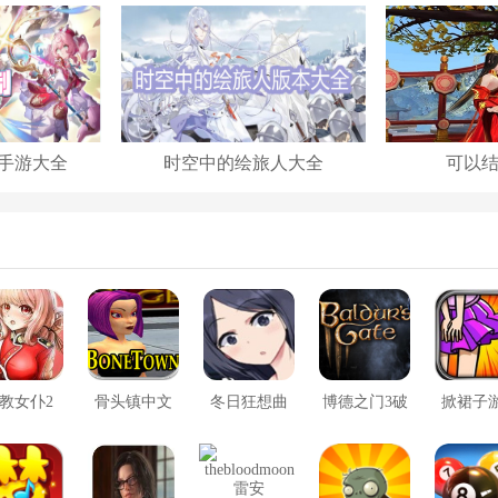
手游大全
时空中的绘旅人大全
可以
教女仆2
骨头镇中文
冬日狂想曲
博德之门3破
掀裙子
版
2.0完整汉化
解版
版