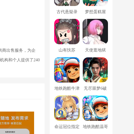
古代悬疑录
梦想蛋糕屋
山有扶苏
天使逛地狱
供商出售服务，为企
机构和个人提供了240
地铁跑酷牛津
无尽噩梦6破
版内置菜单
解版内置菜单
MOD修改器
命运冠位指定
地铁跑酷温哥