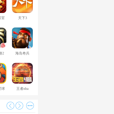
双官
天下3
游2
海岛奇兵
星球
王者nba