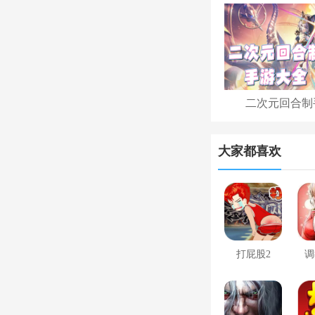
二次元回合制
大家都喜欢
打屁股2
调