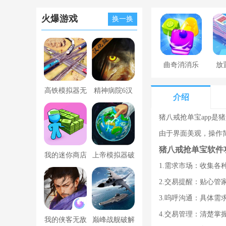
火爆游戏
换一换
曲奇消消乐
放
高铁模拟器无
精神病院6汉
介绍
限金币版
化版下载
猪八戒抢单宝app
由于界面美观，操作
猪八戒抢单宝软件
我的迷你商店
上帝模拟器破
1.需求市场：收集
破解版无限金
解版全解锁无
2.交易提醒：贴心管
币版下载中文
广告
3.呜呼沟通：具体需
4.交易管理：清楚掌
我的侠客无敌
巅峰战舰破解