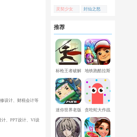
灵契少女
封仙之怒
推荐
标枪王者破解
地铁跑酷拉斯
版无限金币钻
维加斯新触控
石内置菜单
内置菜单版
装修设计、财税会计等
迷你世界老版
贪吃蛇大作战
本下载
破解版
、PPT设计、VI设