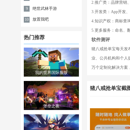
2.推广类：品牌营
绝世武林手游
9
3.开发类：App开
放置我吧
10
4.知识产权：商标
5.更多服务：命名
热门推荐
软件测评
猪八戒抢单宝每天发
业、公共机构和个人提
万个定制化解决方案
我的世界国际服版
猪八戒抢单宝截
堡垒之夜