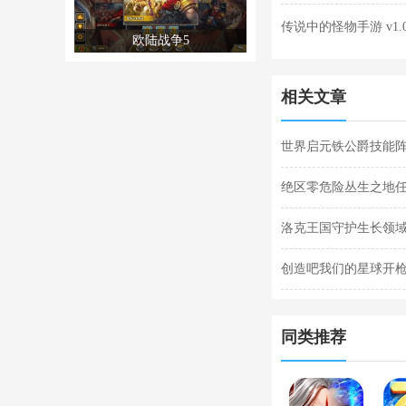
传说中的怪物手游 v1.
欧陆战争5
相关文章
世界启元铁公爵技能阵
阵容搭配合集
绝区零危险丛生之地
任务完成攻略
洛克王国守护生长领域
关攻略
创造吧我们的星球开枪
枪闪退合集
同类推荐