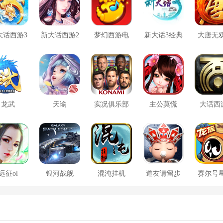
大话西游3
新大话西游2
梦幻西游电
新大话3经典
大唐无
口袋版
脑版
版
方版
龙武
天谕
实况俱乐部
主公莫慌
大话西
远征ol
银河战舰
混沌挂机
道友请留步
赛尔号
大战