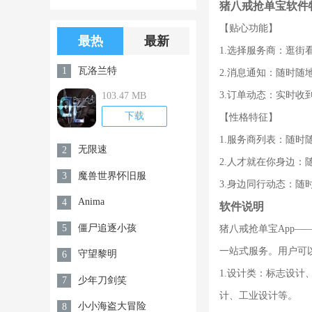
猪八戒抢单宝软件
版游戏下载
版无限金币无
【贴心功能】
限钻石
最热
最新
1.选择服务商：逛街
瓦洛兰特
1
2.消息通知：随时
3.订单动态：实时收
103.47 MB
下载
【性格特征】
1.服务商列表：随时
无限速
2
2.人才就在你身边：
魔兽世界怀旧服
3
3.身边同行动态：随
Anima
4
软件说明
僵尸追逐小孩
5
猪八戒抢单宝App—
一站式服务。用户可以
守望黎明
6
1.设计类：标志设计
少年刀剑笑
7
计、工业设计等。
小小海盗大冒险
8