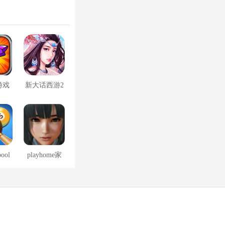
游戏
新大话西游2
口袋版
pool
playhome家
免费
族崩坏