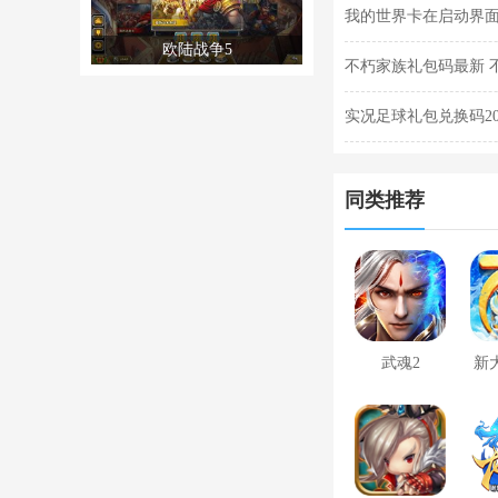
我的世界卡在启动界面
欧陆战争5
法分享
不朽家族礼包码最新 
实况足球礼包兑换码20
一览
同类推荐
武魂2
新