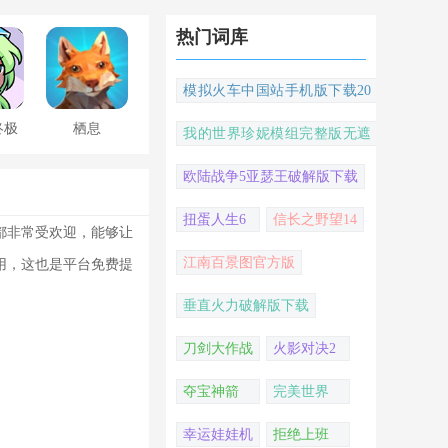
热门词库
模拟火车中国站手机版下载20
22
终极
栖息
我的世界珍妮模组完整版无遮
挡
欧陆战争5亚瑟王破解版下载
扭蛋人生6
信长之野望14
都非常受欢迎，能够让
江南百景图官方版
用，这也是平台免费提
垂直火力破解版下载
刀剑大作战
火影对决2
夺宝神箭
完美世界
幸运娃娃机
拒绝上班