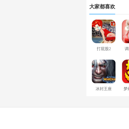
大家都喜欢
打屁股2
调
冰封王座
梦
1.24e