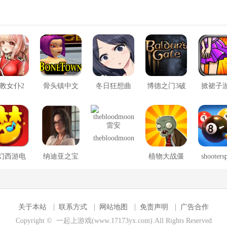
教女仆2
骨头镇中文
冬日狂想曲
博德之门3破
掀裙子
版
2.0完整汉化
解版
版
thebloodmoon
雷安
幻西游电
纳迪亚之宝
植物大战僵
shooters
脑版
尸冰火版
安卓版
关于本站
联系方式
网站地图
免责声明
广告合作
Copyright © 一起上游戏(www.17173yx.com).All Rights Reserved