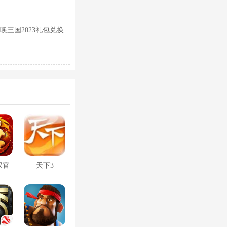
唤三国2023礼包兑换
双官
天下3