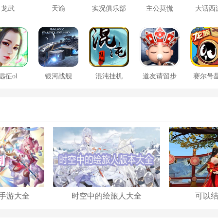
龙武
天谕
实况俱乐部
主公莫慌
大话西
远征ol
银河战舰
混沌挂机
道友请留步
赛尔号
大战
手游大全
时空中的绘旅人大全
可以