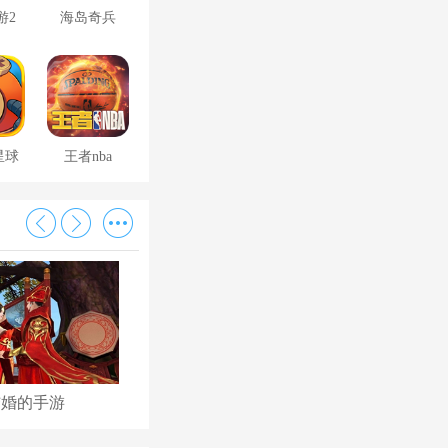
游2
海岛奇兵
星球
王者nba
结婚的手游
古代后宫养成手游