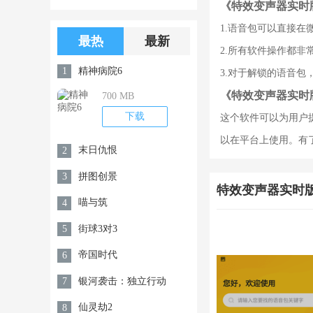
《特效变声器实时
版游戏下载
版无限金币无
1.语音包可以直接
限钻石
最热
最新
2.所有软件操作都非
精神病院6
1
3.对于解锁的语音包
《特效变声器实时
700 MB
下载
这个软件可以为用户
以在平台上使用。有
末日仇恨
2
拼图创景
3
特效变声器实时
喵与筑
4
街球3对3
5
帝国时代
6
银河袭击：独立行动
7
仙灵劫2
8