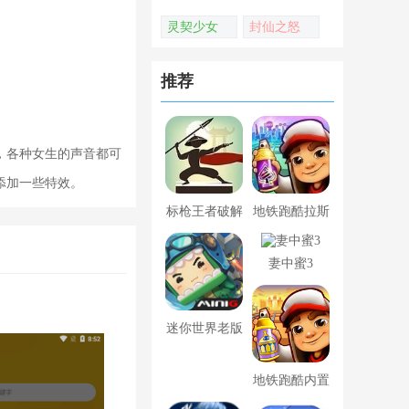
灵契少女
封仙之怒
推荐
，各种女生的声音都可
添加一些特效。
标枪王者破解
地铁跑酷拉斯
版无限金币钻
维加斯新触控
妻中蜜3
石内置菜单
内置菜单版
迷你世界老版
本下载
地铁跑酷内置