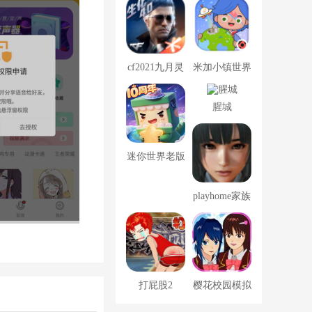
菜单版下载
cf2021九月灵
米加小镇世界
狐的约定
无广告全部解
腥城
锁版下载
迷你世界老版
本全皮肤全坐
playhome家族
骑
崩坏
打屁股2
樱花校园模拟
器中文版无广