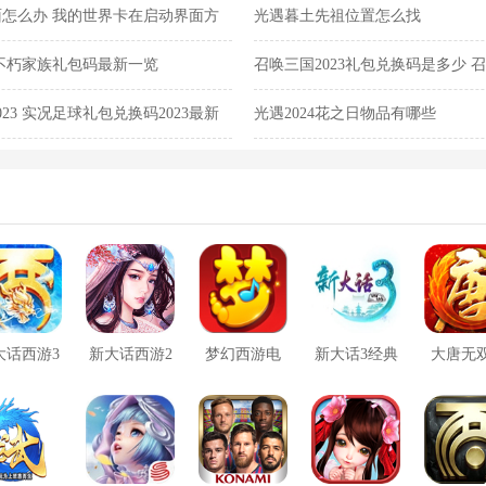
怎么办 我的世界卡在启动界面方
光遇暮土先祖位置怎么找
不朽家族礼包码最新一览
召唤三国2023礼包兑换码是多少 召
码最新一览
23 实况足球礼包兑换码2023最新
光遇2024花之日物品有哪些
大话西游3
新大话西游2
梦幻西游电
新大话3经典
大唐无
口袋版
脑版
版
方版