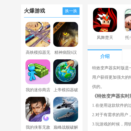
火爆游戏
换一换
凤舞楚天
托
高铁模拟器无
精神病院6汉
介绍
限金币版
化版下载
特效变声器实时版是
用户获得更加强大的
供的。
我的迷你商店
上帝模拟器破
《特效变声器实时
破解版无限金
解版全解锁无
1.在使用这款软件
币版下载中文
广告
2.对于有需求的用
3.玩游戏的时候，用
我的侠客无敌
巅峰战舰破解