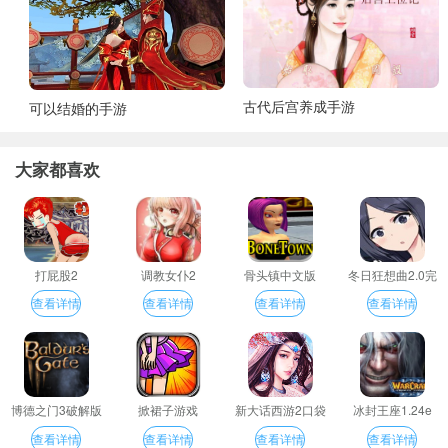
古代后宫养成手游
可以结婚的手游
大家都喜欢
打屁股2
调教女仆2
骨头镇中文版
冬日狂想曲2.0完
整汉化版
查看详情
查看详情
查看详情
查看详情
博德之门3破解版
掀裙子游戏
新大话西游2口袋
冰封王座1.24e
版
查看详情
查看详情
查看详情
查看详情