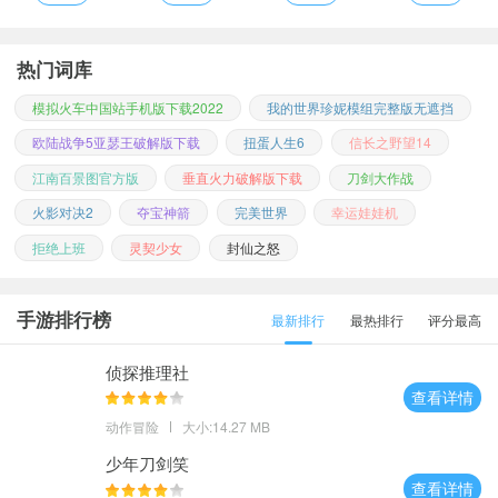
热门词库
模拟火车中国站手机版下载2022
我的世界珍妮模组完整版无遮挡
欧陆战争5亚瑟王破解版下载
扭蛋人生6
信长之野望14
江南百景图官方版
垂直火力破解版下载
刀剑大作战
火影对决2
夺宝神箭
完美世界
幸运娃娃机
拒绝上班
灵契少女
封仙之怒
手游排行榜
最新排行
最热排行
评分最高
侦探推理社
查看详情
动作冒险
大小:14.27 MB
少年刀剑笑
查看详情