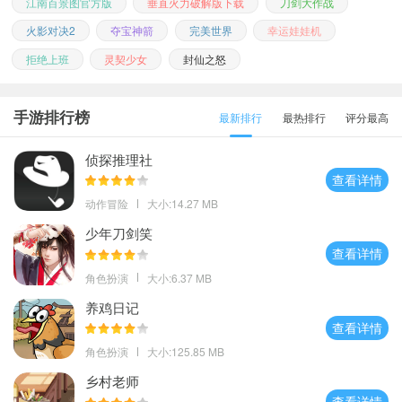
江南百景图官方版
垂直火力破解版下载
刀剑大作战
火影对决2
夺宝神箭
完美世界
幸运娃娃机
拒绝上班
灵契少女
封仙之怒
手游排行榜
最新排行
最热排行
评分最高
侦探推理社
查看详情
动作冒险
大小:14.27 MB
少年刀剑笑
查看详情
角色扮演
大小:6.37 MB
养鸡日记
查看详情
角色扮演
大小:125.85 MB
乡村老师
查看详情