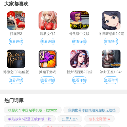
大家都喜欢
打屁股2
调教女仆2
骨头镇中文版
冬日狂想曲2.0完
整汉化版
查看详情
查看详情
查看详情
查看详情
博德之门3破解版
掀裙子游戏
新大话西游2口袋
冰封王座1.24e
版
查看详情
查看详情
查看详情
查看详情
热门词库
模拟火车中国站手机版下载2022
我的世界珍妮模组完整版无遮挡
欧陆战争5亚瑟王破解版下载
扭蛋人生6
信长之野望14