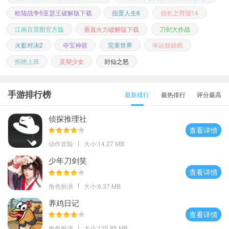
欧陆战争5亚瑟王破解版下载
扭蛋人生6
信长之野望14
江南百景图官方版
垂直火力破解版下载
刀剑大作战
火影对决2
夺宝神箭
完美世界
幸运娃娃机
拒绝上班
灵契少女
封仙之怒
手游排行榜
最新排行
最热排行
评分最高
侦探推理社
查看详情
动作冒险
大小:14.27 MB
少年刀剑笑
查看详情
角色扮演
大小:6.37 MB
养鸡日记
查看详情
角色扮演
大小:125.85 MB