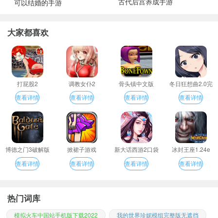
古代后宫养成手游
可以结婚的手游
大家都喜欢
打屁股2
调教女仆2
骨头镇中文版
冬日狂想曲2.0完
整汉化版
查看详情
查看详情
查看详情
查看详情
博德之门3破解版
掀裙子游戏
新大话西游2口袋
冰封王座1.24e
版
查看详情
查看详情
查看详情
查看详情
热门词库
模拟火车中国站手机版下载2022
我的世界珍妮模组完整版无遮挡