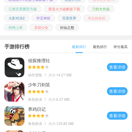
江南百景图官方版
垂直火力破解版下载
刀剑大作战
火影对决2
夺宝神箭
完美世界
幸运娃娃机
拒绝上班
灵契少女
封仙之怒
手游排行榜
最新排行
最热排行
评分最高
侦探推理社
查看详情
动作冒险
大小:14.27 MB
少年刀剑笑
查看详情
角色扮演
大小:6.37 MB
养鸡日记
查看详情
角色扮演
大小:125.85 MB