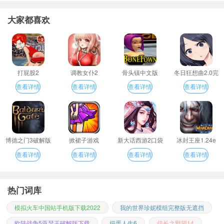
大家都喜欢
打屁股2
调教女仆2
骨头镇中文版
冬日狂想曲2.0完
整汉化版
查看详情
查看详情
查看详情
查看详情
博德之门3破解版
掀裙子游戏
新大话西游2口袋
冰封王座1.24e
版
查看详情
查看详情
查看详情
查看详情
热门词库
模拟火车中国站手机版下载2022
我的世界珍妮模组完整版无遮挡
欧陆战争5亚瑟王破解版下载
扭蛋人生6
信长之野望14