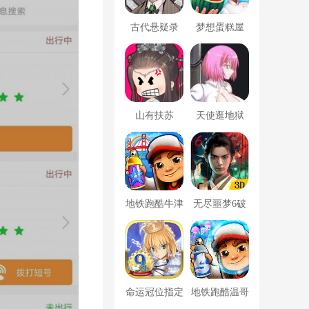
古代悬疑录
梦想蛋糕屋
山有扶苏
天使逛地狱
地铁跑酷牛津
无尽噩梦6破
版内置菜单
解版内置菜单
MOD修改器
命运冠位指定
地铁跑酷温哥