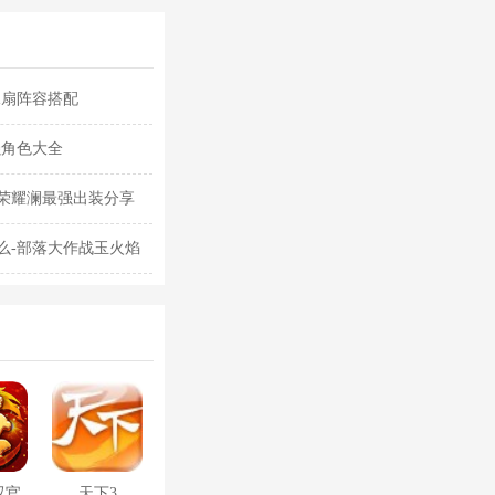
水扇阵容搭配
强角色大全
荣耀澜最强出装分享
么-部落大作战玉火焰
双官
天下3