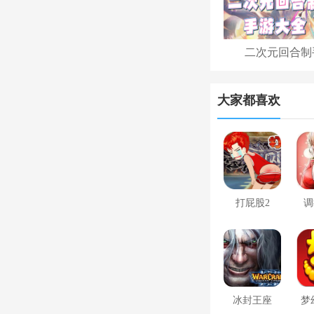
二次元回合制
大家都喜欢
打屁股2
调
冰封王座
梦