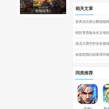
相关文章
欧陆战争5
世界启元铁公爵技能阵
阵容搭配合集
绝区零危险丛生之地
任务完成攻略
洛克王国守护生长领域
关攻略
创造吧我们的星球开枪
枪闪退合集
同类推荐
武魂2
新