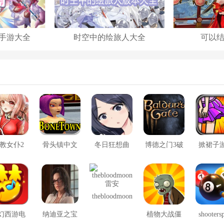
手游大全
时空中的绘旅人大全
可以
教女仆2
骨头镇中文
冬日狂想曲
博德之门3破
掀裙子
版
2.0完整汉化
解版
版
thebloodmoon
雷安
幻西游电
纳迪亚之宝
植物大战僵
shooters