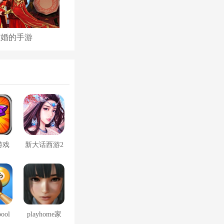
结婚的手游
古代后宫养成手游
游戏
新大话西游2
口袋版
pool
playhome家