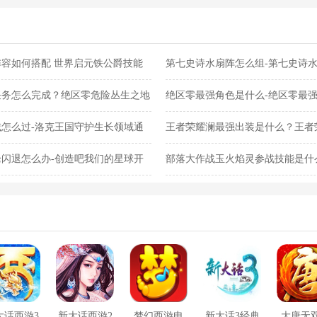
容如何搭配 世界启元铁公爵技能
第七史诗水扇阵怎么组-第七史诗
任务怎么完成？绝区零危险丛生之地
绝区零最强角色是什么-绝区零最
怎么过-洛克王国守护生长领域通
王者荣耀澜最强出装是什么？王者
闪退怎么办-创造吧我们的星球开
部落大作战玉火焰灵参战技能是什
灵参战技能合集
大话西游3
新大话西游2
梦幻西游电
新大话3经典
大唐无