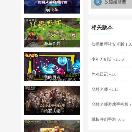
qq飞车
相关版本
海岛奇兵
侦探推理社安卓版 1.0.
少年刀剑笑 v1.3.3
养鸡日记 v1.0
我的勇者
乡村老师 v1.13
乡村老师游戏手机版 v1
第五人格
跳板冲刺手游 v0.2