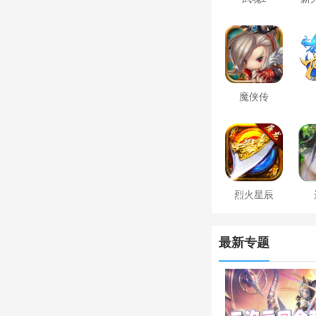
魔侠传
烈火星辰
最新专题