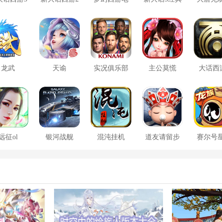
口袋版
脑版
版
方版
龙武
天谕
实况俱乐部
主公莫慌
大话西
远征ol
银河战舰
混沌挂机
道友请留步
赛尔号
大战