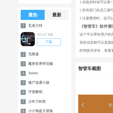
1.动批的时候可以查
版游戏下载
版无限金币无
2.所有部门的员工
限钻石
最热
最新
3.注册费用时，也
瓦洛兰特
1
《智管车》软件测
这个平台带给用户的
103.47 MB
下载
录的信息都可以直观
的驾驶员评价，查看
无限速
2
魔兽世界怀旧服
3
智管车截图
Anima
4
僵尸追逐小孩
5
守望黎明
6
少年刀剑笑
7
小小海盗大冒险
8