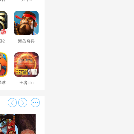
游2
海岛奇兵
星球
王者nba