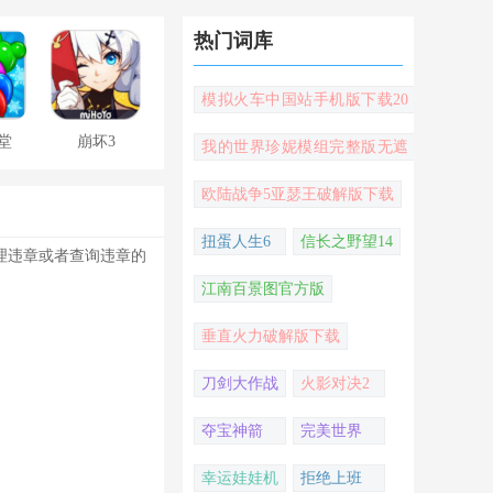
热门词库
模拟火车中国站手机版下载20
22
堂
崩坏3
我的世界珍妮模组完整版无遮
挡
欧陆战争5亚瑟王破解版下载
扭蛋人生6
信长之野望14
理违章或者查询违章的
江南百景图官方版
垂直火力破解版下载
刀剑大作战
火影对决2
夺宝神箭
完美世界
幸运娃娃机
拒绝上班