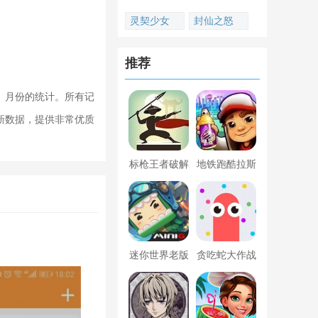
灵契少女
封仙之怒
推荐
、月份的统计。所有记
新数据，提供非常优质
标枪王者破解
地铁跑酷拉斯
版无限金币钻
维加斯新触控
石内置菜单
内置菜单版
迷你世界老版
贪吃蛇大作战
本下载
破解版