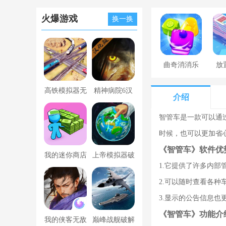
火爆游戏
换一换
曲奇消消乐
放
高铁模拟器无
精神病院6汉
介绍
限金币版
化版下载
智管车是一款可以通
时候，也可以更加省
《智管车》软件优
我的迷你商店
上帝模拟器破
1.它提供了许多内
破解版无限金
解版全解锁无
2.可以随时查看各
币版下载中文
广告
3.显示的公告信息也
《智管车》功能介
我的侠客无敌
巅峰战舰破解