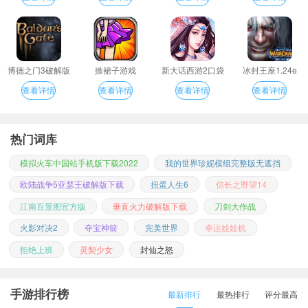
博德之门3破解版
掀裙子游戏
新大话西游2口袋
冰封王座1.24e
版
查看详情
查看详情
查看详情
查看详情
热门词库
模拟火车中国站手机版下载2022
我的世界珍妮模组完整版无遮挡
欧陆战争5亚瑟王破解版下载
扭蛋人生6
信长之野望14
江南百景图官方版
垂直火力破解版下载
刀剑大作战
火影对决2
夺宝神箭
完美世界
幸运娃娃机
拒绝上班
灵契少女
封仙之怒
手游排行榜
最新排行
最热排行
评分最高