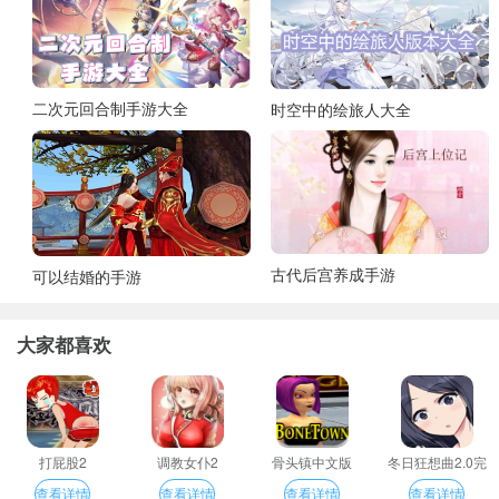
二次元回合制手游大全
时空中的绘旅人大全
古代后宫养成手游
可以结婚的手游
大家都喜欢
打屁股2
调教女仆2
骨头镇中文版
冬日狂想曲2.0完
整汉化版
查看详情
查看详情
查看详情
查看详情