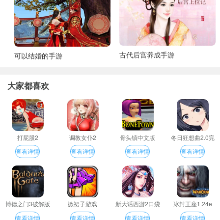
古代后宫养成手游
可以结婚的手游
大家都喜欢
打屁股2
调教女仆2
骨头镇中文版
冬日狂想曲2.0完
整汉化版
查看详情
查看详情
查看详情
查看详情
博德之门3破解版
掀裙子游戏
新大话西游2口袋
冰封王座1.24e
版
查看详情
查看详情
查看详情
查看详情