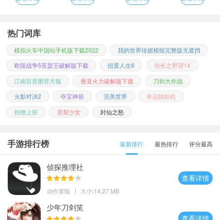
热门词库
模拟火车中国站手机版下载2022
我的世界珍妮模组完整版无遮挡
欧陆战争5亚瑟王破解版下载
扭蛋人生6
信长之野望14
江南百景图官方版
垂直火力破解版下载
刀剑大作战
火影对决2
夺宝神箭
完美世界
幸运娃娃机
拒绝上班
灵契少女
封仙之怒
手游排行榜
最新排行
最热排行
评分最高
侦探推理社
查看详情
动作冒险
大小:14.27 MB
少年刀剑笑
查看详情