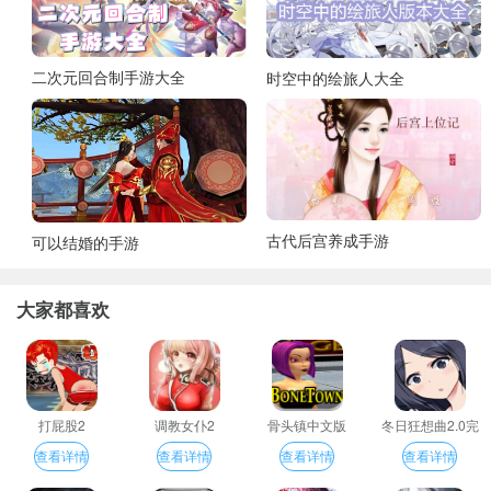
二次元回合制手游大全
时空中的绘旅人大全
古代后宫养成手游
可以结婚的手游
大家都喜欢
打屁股2
调教女仆2
骨头镇中文版
冬日狂想曲2.0完
整汉化版
查看详情
查看详情
查看详情
查看详情