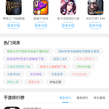
博德之门3破解版
掀裙子游戏
新大话西游2口袋
冰封王座1.24e
版
查看详情
查看详情
查看详情
查看详情
热门词库
模拟火车中国站手机版下载2022
我的世界珍妮模组完整版无遮挡
欧陆战争5亚瑟王破解版下载
扭蛋人生6
信长之野望14
江南百景图官方版
垂直火力破解版下载
刀剑大作战
火影对决2
夺宝神箭
完美世界
幸运娃娃机
拒绝上班
灵契少女
封仙之怒
手游排行榜
最新排行
最热排行
评分最高
侦探推理社