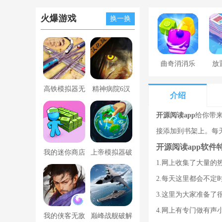
火爆游戏
换一换
曲奇消消乐
放
高铁模拟器无
精神病院6汉
介绍
限金币版
化版下载
开源阅读app
给你带
接添加到书架上。每
开源阅读app软件
我的迷你商店
上帝模拟器破
1.网上收集了大量
破解版无限金
解版全解锁无
2.每天这里都会不
币版下载中文
广告
3.这里为大家准备
4.网上有专门做有
我的侠客无敌
巅峰战舰破解