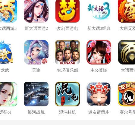
大话西游3
新大话西游2
梦幻西游电
新大话3经典
大唐无
口袋版
脑版
版
方版
龙武
天谕
实况俱乐部
主公莫慌
大话西
远征ol
银河战舰
混沌挂机
道友请留步
赛尔号
大战