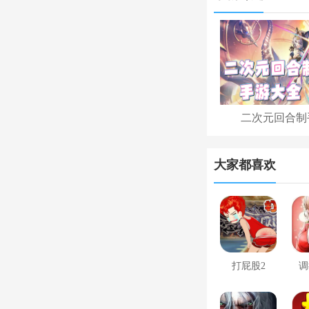
二次元回合制
大家都喜欢
打屁股2
调