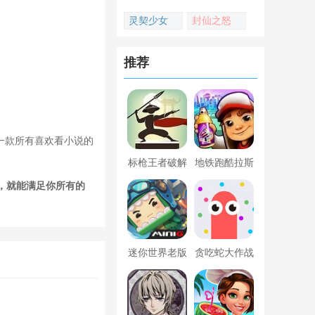
灵契少女
封仙之怒
推荐
一款所有喜欢看小说的
标枪王者破解
地铁跑酷拉斯
版无限金币钻
维加斯新触控
吧，就能满足你所有的
石内置菜单
内置菜单版
迷你世界老版
贪吃蛇大作战
本下载
破解版