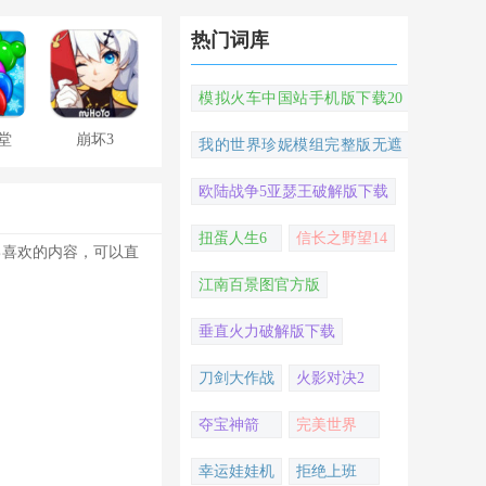
热门词库
模拟火车中国站手机版下载20
22
堂
崩坏3
我的世界珍妮模组完整版无遮
挡
欧陆战争5亚瑟王破解版下载
扭蛋人生6
信长之野望14
己喜欢的内容，可以直
江南百景图官方版
垂直火力破解版下载
刀剑大作战
火影对决2
夺宝神箭
完美世界
幸运娃娃机
拒绝上班