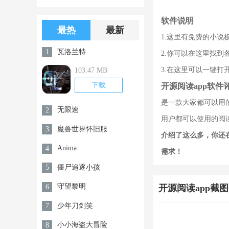
版游戏下载
版无限金币无
软件说明
限钻石
最热
最新
1.这里有免费的小
瓦洛兰特
1
2.你可以在这里找
3.在这里可以一键打
103.47 MB
下载
开源阅读app软件
是一款大家都可以用
无限速
2
用户都可以使用的阅
魔兽世界怀旧服
3
介绍了这么多，你还
Anima
4
需求！
僵尸追逐小孩
5
守望黎明
6
开源阅读app截图
少年刀剑笑
7
小小海盗大冒险
8