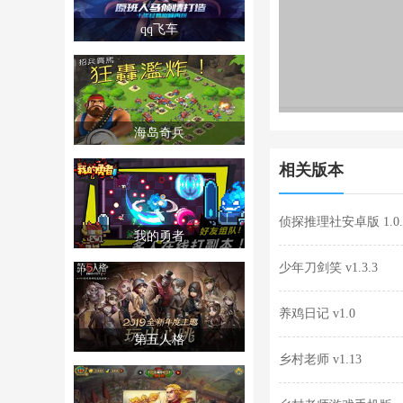
qq飞车
海岛奇兵
相关版本
侦探推理社安卓版 1.0.
我的勇者
少年刀剑笑 v1.3.3
养鸡日记 v1.0
第五人格
乡村老师 v1.13