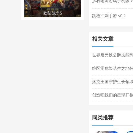
乡村老师游戏手机版 v1
欧陆战争5
跳板冲刺手游 v0.2
相关文章
世界启元铁公爵技能阵
阵容搭配合集
绝区零危险丛生之地
任务完成攻略
洛克王国守护生长领域
关攻略
创造吧我们的星球开枪
枪闪退合集
同类推荐