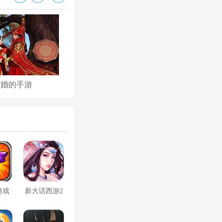
结婚的手游
古代后宫养成手游
游戏
新大话西游2
口袋版