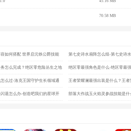
.0
45.16 MB
70.58 MB
容如何搭配 世界启元铁公爵技能
第七史诗水扇阵怎么组-第七史诗
任务怎么完成？绝区零危险丛生之地
绝区零最强角色是什么-绝区零最
怎么过-洛克王国守护生长领域通
王者荣耀澜最强出装是什么？王者
闪退怎么办-创造吧我们的星球开
部落大作战玉火焰灵参战技能是什
灵参战技能合集