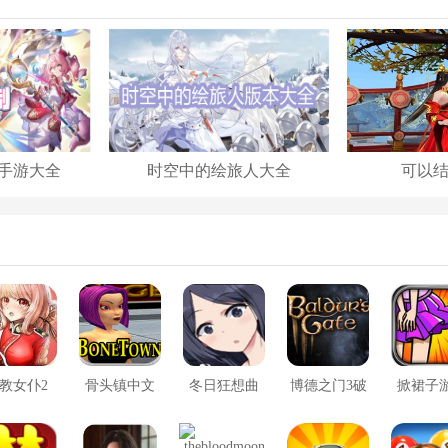
手游大全
时空中的绘旅人大全
可以
教女仆2
骨头镇中文
冬日狂想曲
博德之门3破
掀裙子
版
2.0完整汉化
解版