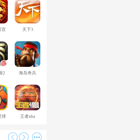
双官
天下3
游2
海岛奇兵
星球
王者nba