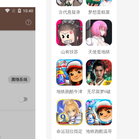
古代悬疑录
梦想蛋糕屋
山有扶苏
天使逛地狱
地铁跑酷牛津
无尽噩梦6破
版内置菜单
解版内置菜单
MOD修改器
命运冠位指定
地铁跑酷温哥