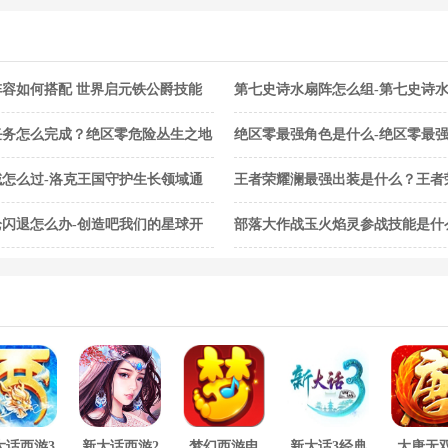
容如何搭配 世界启元铁公爵技能
第七史诗水扇阵怎么组-第七史诗
任务怎么完成？绝区零危险丛生之地
绝区零最强角色是什么-绝区零最
怎么过-洛克王国守护生长领域通
王者荣耀澜最强出装是什么？王者
闪退怎么办-创造吧我们的星球开
部落大作战玉火焰灵参战技能是什
灵参战技能合集
大话西游3
新大话西游2
梦幻西游电
新大话3经典
大唐无