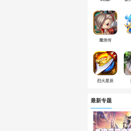
魔侠传
烈火星辰
最新专题