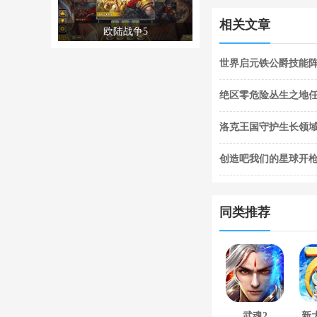
相关文章
欧陆战争5
世界启元铁公爵技能阵
阵容搭配合集
绝区零危险丛生之地
任务完成攻略
洛克王国守护生长领域
关攻略
创造吧我们的星球开枪
枪闪退合集
同类推荐
武魂2
新