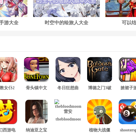
手游大全
时空中的绘旅人大全
可以
教女仆2
骨头镇中文
冬日狂想曲
博德之门3破
掀裙子
版
2.0完整汉化
解版
版
thebloodmoon
雷安
幻西游电
纳迪亚之宝
植物大战僵
shooters