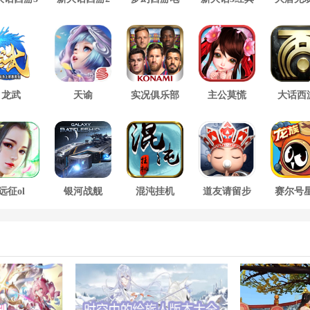
口袋版
脑版
版
方版
龙武
天谕
实况俱乐部
主公莫慌
大话西
远征ol
银河战舰
混沌挂机
道友请留步
赛尔号
大战