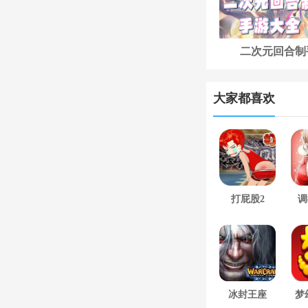
二次元回合制
大家都喜欢
打屁股2
调
冰封王座
梦