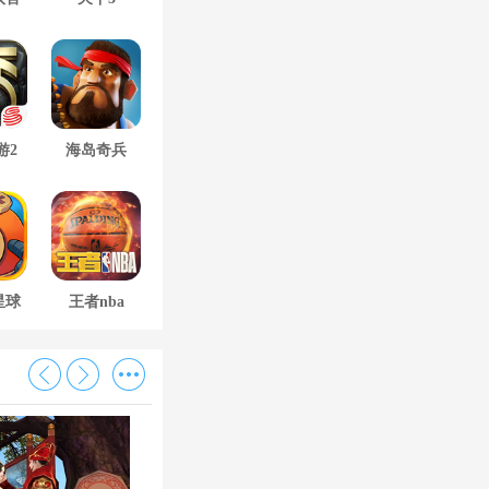
游2
海岛奇兵
星球
王者nba