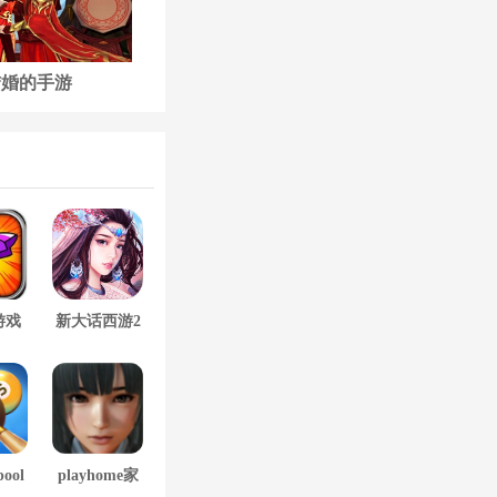
结婚的手游
古代后宫养成手游
游戏
新大话西游2
口袋版
pool
playhome家