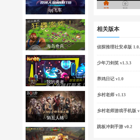
qq飞车
相关版本
海岛奇兵
侦探推理社安卓版 1.0.
少年刀剑笑 v1.3.3
养鸡日记 v1.0
我的勇者
乡村老师 v1.13
乡村老师游戏手机版 v1
第五人格
跳板冲刺手游 v0.2