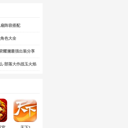
水扇阵容搭配
强角色大全
荣耀澜最强出装分享
么-部落大作战玉火焰
双官
天下3