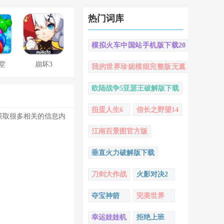
热门词库
模拟火车中国站手机版下载20
22
堂
崩坏3
我的世界珍妮模组完整版无遮
挡
欧陆战争5亚瑟王破解版下载
扭蛋人生6
信长之野望14
获取很多相关的信息内
江南百景图官方版
垂直火力破解版下载
刀剑大作战
火影对决2
夺宝神箭
完美世界
幸运娃娃机
拒绝上班