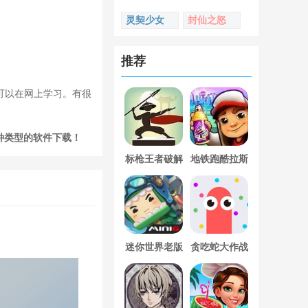
灵契少女
封仙之怒
推荐
可以在网上学习。有很
种类型的软件下载！
标枪王者破解
地铁跑酷拉斯
版无限金币钻
维加斯新触控
石内置菜单
内置菜单版
迷你世界老版
贪吃蛇大作战
本下载
破解版