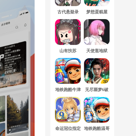
古代悬疑录
梦想蛋糕屋
山有扶苏
天使逛地狱
地铁跑酷牛津
无尽噩梦6破
版内置菜单
解版内置菜单
MOD修改器
命运冠位指定
地铁跑酷温哥