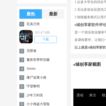
1.众多大学生的综合
版游戏下载
版无限金币无
2.无论是创业还是找
限钻石
最热
最新
3.智能服务模式让用
瓦洛兰特
1
e城创享家软件评
是一个就业创业服务
103.47 MB
下载
多课程要学。让我们
以上就是e城创享家
无限速
2
魔兽世界怀旧服
3
e城创享家截图
Anima
4
僵尸追逐小孩
5
守望黎明
6
少年刀剑笑
7
小小海盗大冒险
8