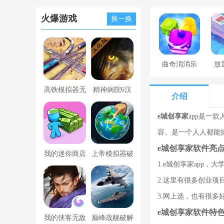
火爆游戏
换一换
曲奇消消乐
放
高铁模拟器无
精神病院6汉
介绍
限金币版
化版下载
e城创享家
app是一
容。是一个人人都能
e城创享家软件亮
我的迷你商店
上帝模拟器破
1.e城创享家app
破解版无限金
解版全解锁无
2.这里有很多创业
币版下载中文
广告
3.网上选，也有很
e城创享家软件特
我的侠客无敌
巅峰战舰破解