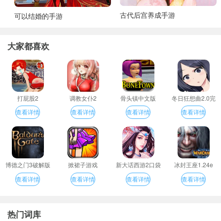
古代后宫养成手游
可以结婚的手游
大家都喜欢
打屁股2
调教女仆2
骨头镇中文版
冬日狂想曲2.0完
整汉化版
查看详情
查看详情
查看详情
查看详情
博德之门3破解版
掀裙子游戏
新大话西游2口袋
冰封王座1.24e
版
查看详情
查看详情
查看详情
查看详情
热门词库