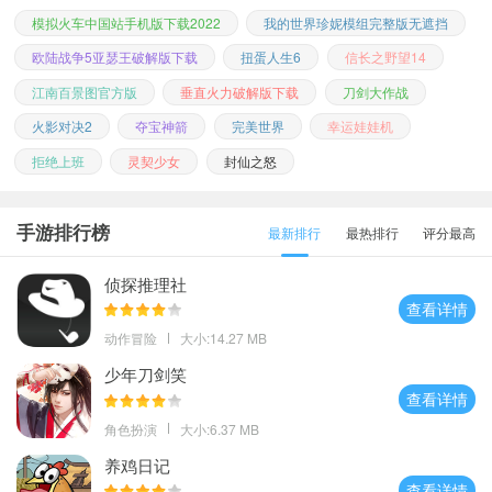
模拟火车中国站手机版下载2022
我的世界珍妮模组完整版无遮挡
欧陆战争5亚瑟王破解版下载
扭蛋人生6
信长之野望14
江南百景图官方版
垂直火力破解版下载
刀剑大作战
火影对决2
夺宝神箭
完美世界
幸运娃娃机
拒绝上班
灵契少女
封仙之怒
手游排行榜
最新排行
最热排行
评分最高
侦探推理社
查看详情
动作冒险
大小:14.27 MB
少年刀剑笑
查看详情
角色扮演
大小:6.37 MB
养鸡日记
查看详情