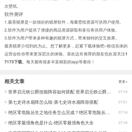
次壁纸。
软件测评
1.最美锁屏是一款很好的锁屏软件，海量壁纸资源可供用户使用。
2.软件为用户提供了便捷的商品资源获取和多任务供用户体验。
3.软件为用户带来多种有趣的锁屏方式，带来独特的交互效果。
最美锁屏介绍到此为止。想了解更多，赶紧下载体验吧~相信实体的
运营会给你带来更深层次的体验。喜欢边肖推荐的朋友也欢迎关注
1
7173下载
。每天都有很多丰富精彩的app等着你！
相关文章
更多+
世界启元铁公爵技能阵容如何搭配 世界启元铁公爵技能阵容搭配合集
07/16
第七史诗水扇阵怎么组-第七史诗水扇阵容搭配
07/31
绝区零危险丛生之地任务怎么完成？绝区零危险丛生之地任务完成攻略
07/16
绝区零最强角色是什么-绝区零最强角色大全
07/16