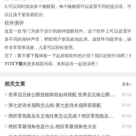
3.可以同时添加多个唤醒期，每个唤醒期可以设置不同的提示音，可
以让孩子更容易区分。
软件测评
这是一款专门为孩子设计的闹钟提醒软件。这个软件上可以设置许
多不同的闹钟声音，帮助用户更高效地起床。该软件功能齐全，操
作非常简单高效，儿童可以轻松使用。
完了：要不要下载体验一下起床啦软件的介绍？我们赶快行动吧！
1
7173下载
有更多精彩内容。来和边肖一起游泳吧！
相关文章
更多+
世界启元铁公爵技能阵容如何搭配 世界启元铁公爵技能阵容搭配合集
07/16
第七史诗水扇阵怎么组-第七史诗水扇阵容搭配
07/31
绝区零危险丛生之地任务怎么完成？绝区零危险丛生之地任务完成攻略
07/16
绝区零最强角色是什么-绝区零最强角色大全
07/16