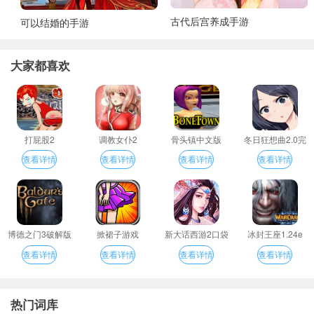
古代后宫养成手游
可以结婚的手游
大家都喜欢
打屁股2
调教女仆2
骨头镇中文版
冬日狂想曲2.0完
整汉化版
查看详情
查看详情
查看详情
查看详情
博德之门3破解版
掀裙子游戏
新大话西游2口袋
冰封王座1.24e
版
查看详情
查看详情
查看详情
查看详情
热门词库