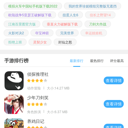
模拟火车中国站手机版下载2022
我的世界珍妮模组完整版无遮挡
欧陆战争5亚瑟王破解版下载
扭蛋人生6
信长之野望14
江南百景图官方版
垂直火力破解版下载
刀剑大作战
火影对决2
夺宝神箭
完美世界
幸运娃娃机
拒绝上班
灵契少女
封仙之怒
手游排行榜
最新排行
最热排行
评分最高
侦探推理社
查看详情
动作冒险
大小:14.27 MB
少年刀剑笑
查看详情
角色扮演
大小:6.37 MB
养鸡日记
查看详情