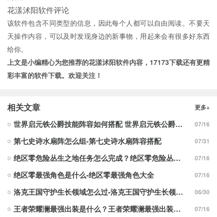
花漾沭阳软件评论
该软件包含不同类型的信息，因此每个人都可以自由阅读。不要天
天操作内容，可以及时发现身边的新事物，用起来会有很多好东西
给你。
上文是小编精心为您推荐的花漾沭阳软件内容，
17173下载
还有更精
彩丰富的软件下载。欢迎关注！
相关文章
更多+
世界启元铁公爵技能阵容如何搭配 世界启元铁公爵技能阵容搭配合集
07/16
第七史诗水扇阵怎么组-第七史诗水扇阵容搭配
07/31
绝区零危险丛生之地任务怎么完成？绝区零危险丛生之地任务完成攻略
07/16
绝区零最强角色是什么-绝区零最强角色大全
07/16
洛克王国守护生长领域怎么过-洛克王国守护生长领域通关攻略
06/30
王者荣耀澜最强出装是什么？王者荣耀澜最强出装分享
07/16