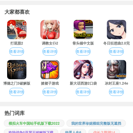
大家都喜欢
打屁股2
调教女仆2
骨头镇中文版
冬日狂想曲2.0完
整汉化版
查看详情
查看详情
查看详情
查看详情
博德之门3破解版
掀裙子游戏
新大话西游2口袋
冰封王座1.24e
版
查看详情
查看详情
查看详情
查看详情
热门词库
模拟火车中国站手机版下载2022
我的世界珍妮模组完整版无遮挡
欧陆战争5亚瑟王破解版下载
扭蛋人生6
信长之野望14