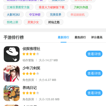
江南百景图官方版
垂直火力破解版下载
刀剑大作战
火影对决2
夺宝神箭
完美世界
幸运娃娃机
拒绝上班
灵契少女
封仙之怒
手游排行榜
最新排行
最热排行
评分最高
侦探推理社
查看详情
动作冒险
大小:14.27 MB
少年刀剑笑
查看详情
角色扮演
大小:6.37 MB
养鸡日记
查看详情
角色扮演
大小:125.85 MB