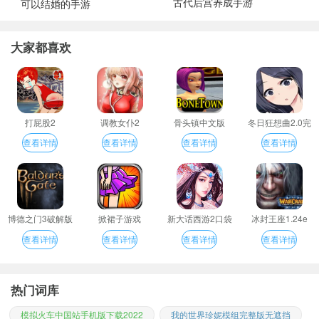
古代后宫养成手游
可以结婚的手游
大家都喜欢
打屁股2
调教女仆2
骨头镇中文版
冬日狂想曲2.0完
整汉化版
查看详情
查看详情
查看详情
查看详情
博德之门3破解版
掀裙子游戏
新大话西游2口袋
冰封王座1.24e
版
查看详情
查看详情
查看详情
查看详情
热门词库
模拟火车中国站手机版下载2022
我的世界珍妮模组完整版无遮挡