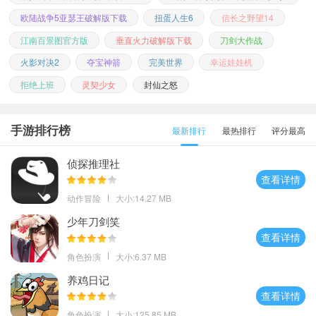
欧陆战争5亚瑟王破解版下载
扭蛋人生6
信长之野望14
江南百景图官方版
垂直火力破解版下载
刀剑大作战
火影对决2
夺宝神箭
完美世界
幸运娃娃机
拒绝上班
灵契少女
封仙之怒
手游排行榜
最新排行
最热排行
评分最高
侦探推理社
查看详情
动作冒险
大小:14.27 MB
少年刀剑笑
查看详情
角色扮演
大小:6.37 MB
养鸡日记
查看详情
角色扮演
大小:125.85 MB