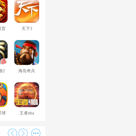
双官
天下3
游2
海岛奇兵
星球
王者nba