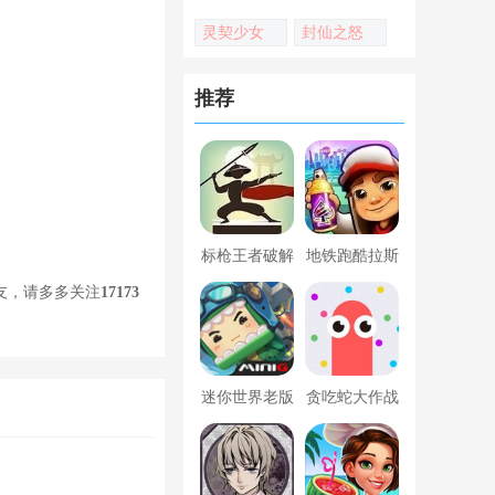
灵契少女
封仙之怒
推荐
标枪王者破解
地铁跑酷拉斯
版无限金币钻
维加斯新触控
友，请多多关注
17173
石内置菜单
内置菜单版
迷你世界老版
贪吃蛇大作战
本下载
破解版