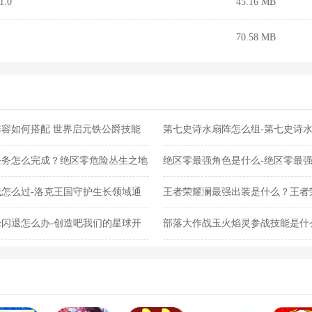
.0
45.16 MB
70.58 MB
容如何搭配 世界启元铁公爵技能
第七史诗水扇阵怎么组-第七史诗
任务怎么完成？绝区零危险丛生之地
绝区零最强角色是什么-绝区零最
怎么过-洛克王国守护生长领域通
王者荣耀澜最强出装是什么？王者
闪退怎么办-创造吧我们的星球开
部落大作战玉火焰灵参战技能是什
灵参战技能合集