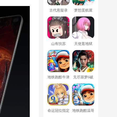
古代悬疑录
梦想蛋糕屋
山有扶苏
天使逛地狱
地铁跑酷牛津
无尽噩梦6破
版内置菜单
解版内置菜单
MOD修改器
命运冠位指定
地铁跑酷温哥