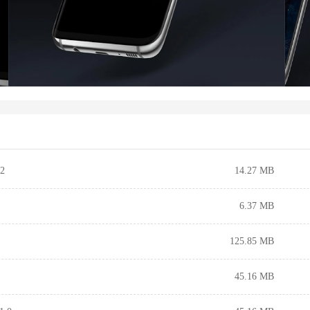
2
14.27 MB
6.37 MB
125.85 MB
45.16 MB