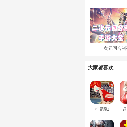
二次元回合制
大家都喜欢
打屁股2
调