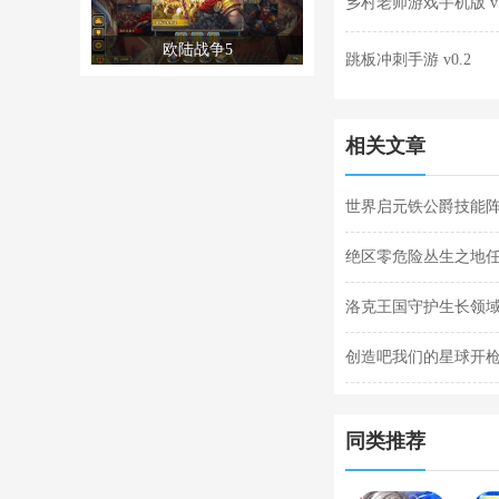
乡村老师游戏手机版 v1
欧陆战争5
跳板冲刺手游 v0.2
相关文章
世界启元铁公爵技能阵
阵容搭配合集
绝区零危险丛生之地
任务完成攻略
洛克王国守护生长领域
关攻略
创造吧我们的星球开枪
枪闪退合集
同类推荐