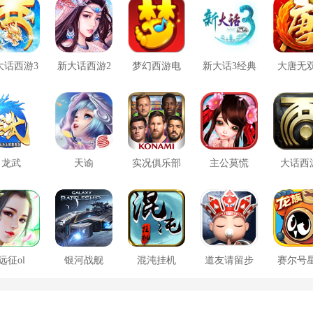
大话西游3
新大话西游2
梦幻西游电
新大话3经典
大唐无
口袋版
脑版
版
方版
龙武
天谕
实况俱乐部
主公莫慌
大话西
远征ol
银河战舰
混沌挂机
道友请留步
赛尔号
大战