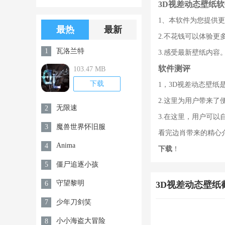
3D视差动态壁纸
版游戏下载
版无限金币无
1、本软件为您提供
限钻石
最热
最新
2.不花钱可以体验
瓦洛兰特
1
3.感受最新壁纸内容
软件测评
103.47 MB
下载
1，3D视差动态壁
2.这里为用户带来
无限速
2
3.在这里，用户可
魔兽世界怀旧服
3
看完边肖带来的精心
Anima
4
下载
！
僵尸追逐小孩
5
守望黎明
6
3D视差动态壁纸
少年刀剑笑
7
小小海盗大冒险
8