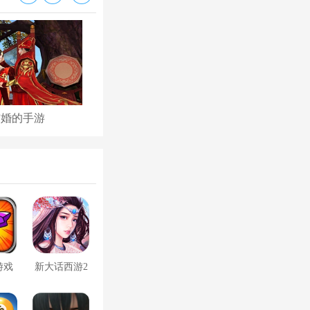
结婚的手游
古代后宫养成手游
游戏
新大话西游2
口袋版