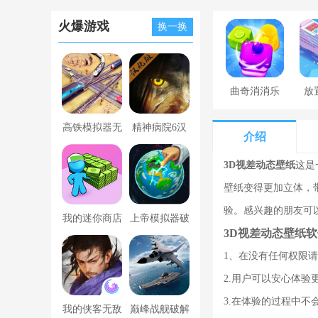
火爆游戏
换一换
曲奇消消乐
放
高铁模拟器无
精神病院6汉
介绍
限金币版
化版下载
3D视差动态壁纸
这是
壁纸变得更加立体，
验。感兴趣的朋友可以1
我的迷你商店
上帝模拟器破
3D视差动态壁纸
破解版无限金
解版全解锁无
1、在没有任何权限
币版下载中文
广告
2.用户可以安心体
3.在体验的过程中
我的侠客无敌
巅峰战舰破解