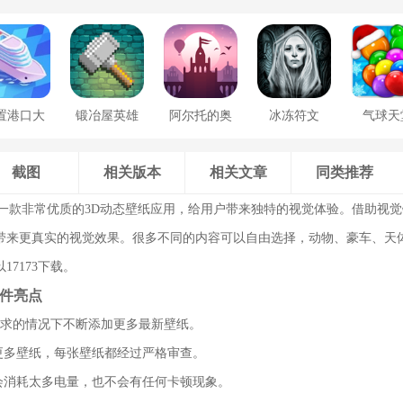
置港口大
锻冶屋英雄
阿尔托的奥
冰冻符文
气球天
亨
谭
德赛
截图
相关版本
相关文章
同类推荐
一款非常优质的3D动态壁纸应用，给用户带来独特的视觉体验。借助视
带来更真实的视觉效果。很多不同的内容可以自由选择，动物、豪车、天
7173下载。
软件亮点
请求的情况下不断添加更多最新壁纸。
验更多壁纸，每张壁纸都经过严格审查。
不会消耗太多电量，也不会有任何卡顿现象。