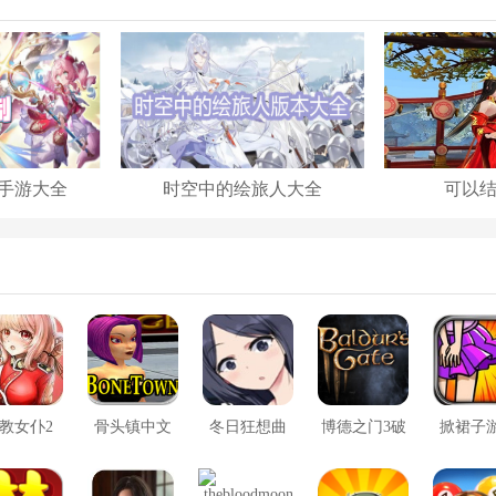
手游大全
时空中的绘旅人大全
可以
教女仆2
骨头镇中文
冬日狂想曲
博德之门3破
掀裙子
版
2.0完整汉化
解版