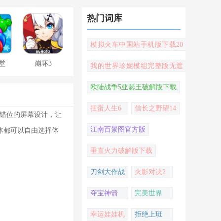
热门词库
模拟火车中国站手机版下载20
22
堂
崩坏3
我的世界珍妮模组完整版无遮
挡
欧陆战争5亚瑟王破解版下载
扭蛋人生6
信长之野望14
觉错位的屏幕设计，让
江南百景图官方版
体都可以自由选择体
垂直火力破解版下载
刀剑大作战
火影对决2
夺宝神箭
完美世界
幸运娃娃机
拒绝上班