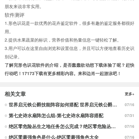
朋友来说非常实用。
软件测评
1.形色识花是一款优秀的花卉鉴定软件，很多有趣的鉴定服务都很好
用。
2.提供水果蔬菜的标识，营养价值和热量信息一键轻松了解。
3.用户可以在这里自由浏览和设置信息，并且可以方便地查看历史识
别记录。
了解完形色识花软件的介绍，是否蠢蠢欲动想下载体验了呢？赶快
行动吧！
17173下载
有更多精彩内容。来和边肖一起游泳吧！
相关文章
更多+
世界启元铁公爵技能阵容如何搭配 世界启元铁公爵技能阵容搭配合集
07/16
第七史诗水扇阵怎么组-第七史诗水扇阵容搭配
07/31
绝区零危险丛生之地任务怎么完成？绝区零危险丛生之地任务完成攻略
07/16
绝区零最强角色是什么-绝区零最强角色大全
07/16