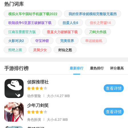
热门词库
模拟火车中国站手机版下载2022
我的世界珍妮模组完整版无遮挡
欧陆战争5亚瑟王破解版下载
扭蛋人生6
信长之野望14
江南百景图官方版
垂直火力破解版下载
刀剑大作战
火影对决2
夺宝神箭
完美世界
幸运娃娃机
拒绝上班
灵契少女
封仙之怒
手游排行榜
最新排行
最热排行
评分最高
侦探推理社
查看详情
动作冒险
大小:14.27 MB
少年刀剑笑
查看详情
角色扮演
大小:6.37 MB