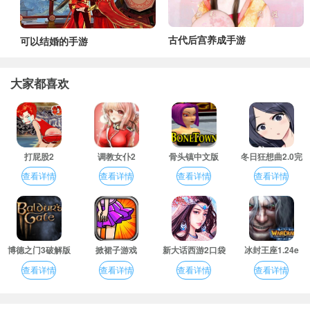
古代后宫养成手游
可以结婚的手游
大家都喜欢
打屁股2
调教女仆2
骨头镇中文版
冬日狂想曲2.0完
整汉化版
查看详情
查看详情
查看详情
查看详情
博德之门3破解版
掀裙子游戏
新大话西游2口袋
冰封王座1.24e
版
查看详情
查看详情
查看详情
查看详情