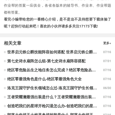
作业帮的答案一应俱全，各省各版本的辅导书、作业本、作业帮题
都有答案。
看完小编带给您的一番精心介绍，是不是迫不及待想要下载体验了
呢？赶快行动起来吧！喜欢的小伙伴请多多关注
17173下载
!
相关文章
更多+
世界启元铁公爵技能阵容如何搭配 世界启元铁公爵技能阵容搭配合集
07/16
第七史诗水扇阵怎么组-第七史诗水扇阵容搭配
07/31
绝区零危险丛生之地任务怎么完成？绝区零危险丛生之地任务完成攻略
07/16
绝区零最强角色是什么-绝区零最强角色大全
07/16
洛克王国守护生长领域怎么过-洛克王国守护生长领域通关攻略
06/30
王者荣耀澜最强出装是什么？王者荣耀澜最强出装分享
07/16
创造吧我们的星球开枪闪退怎么办-创造吧我们的星球开枪闪退合集
07/16
部落大作战玉火焰灵参战技能是什么-部落大作战玉火焰灵参战技能合集
07/16