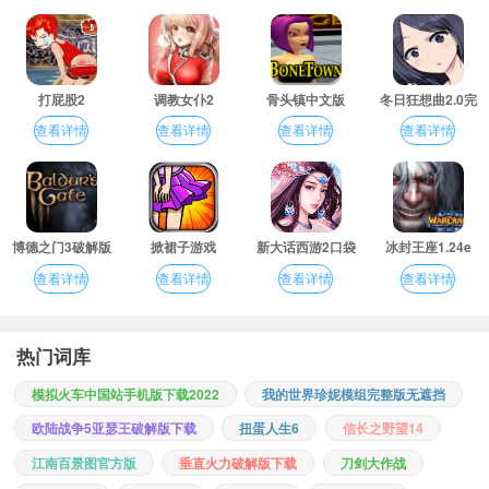
打屁股2
调教女仆2
骨头镇中文版
冬日狂想曲2.0完
整汉化版
查看详情
查看详情
查看详情
查看详情
博德之门3破解版
掀裙子游戏
新大话西游2口袋
冰封王座1.24e
版
查看详情
查看详情
查看详情
查看详情
热门词库
模拟火车中国站手机版下载2022
我的世界珍妮模组完整版无遮挡
欧陆战争5亚瑟王破解版下载
扭蛋人生6
信长之野望14
江南百景图官方版
垂直火力破解版下载
刀剑大作战