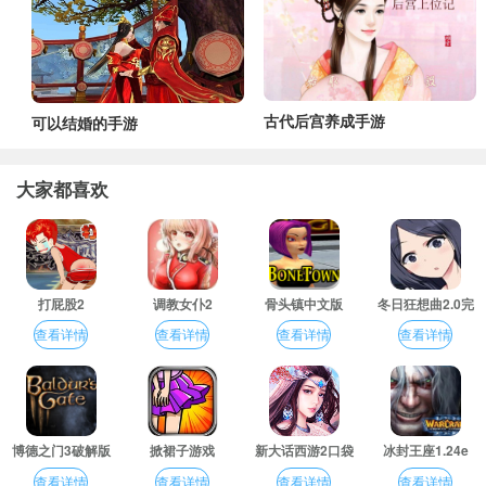
古代后宫养成手游
可以结婚的手游
大家都喜欢
打屁股2
调教女仆2
骨头镇中文版
冬日狂想曲2.0完
整汉化版
查看详情
查看详情
查看详情
查看详情
博德之门3破解版
掀裙子游戏
新大话西游2口袋
冰封王座1.24e
版
查看详情
查看详情
查看详情
查看详情