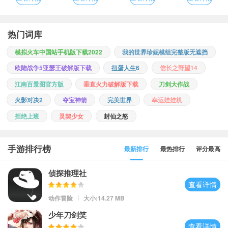
热门词库
模拟火车中国站手机版下载2022
我的世界珍妮模组完整版无遮挡
欧陆战争5亚瑟王破解版下载
扭蛋人生6
信长之野望14
江南百景图官方版
垂直火力破解版下载
刀剑大作战
火影对决2
夺宝神箭
完美世界
幸运娃娃机
拒绝上班
灵契少女
封仙之怒
手游排行榜
最新排行
最热排行
评分最高
侦探推理社
查看详情
动作冒险
大小:14.27 MB
少年刀剑笑
查看详情