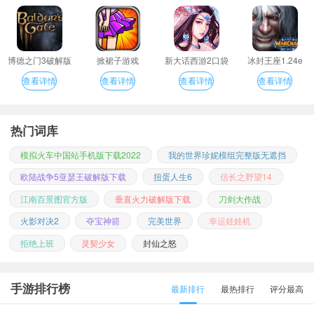
博德之门3破解版
掀裙子游戏
新大话西游2口袋
冰封王座1.24e
版
查看详情
查看详情
查看详情
查看详情
热门词库
模拟火车中国站手机版下载2022
我的世界珍妮模组完整版无遮挡
欧陆战争5亚瑟王破解版下载
扭蛋人生6
信长之野望14
江南百景图官方版
垂直火力破解版下载
刀剑大作战
火影对决2
夺宝神箭
完美世界
幸运娃娃机
拒绝上班
灵契少女
封仙之怒
手游排行榜
最新排行
最热排行
评分最高