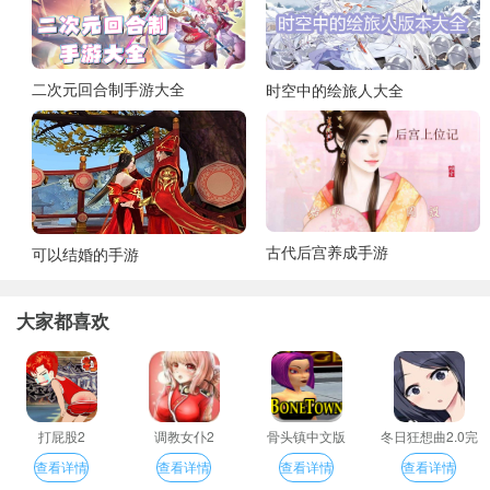
二次元回合制手游大全
时空中的绘旅人大全
古代后宫养成手游
可以结婚的手游
大家都喜欢
打屁股2
调教女仆2
骨头镇中文版
冬日狂想曲2.0完
整汉化版
查看详情
查看详情
查看详情
查看详情