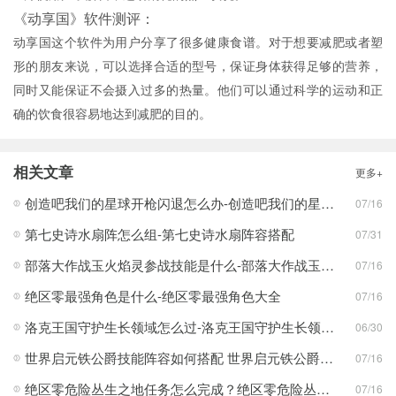
《动享国》软件测评：
动享国这个软件为用户分享了很多健康食谱。对于想要减肥或者塑
形的朋友来说，可以选择合适的型号，保证身体获得足够的营养，
同时又能保证不会摄入过多的热量。他们可以通过科学的运动和正
确的饮食很容易地达到减肥的目的。
相关文章
更多+
创造吧我们的星球开枪闪退怎么办-创造吧我们的星球开枪闪退合集
07/16
第七史诗水扇阵怎么组-第七史诗水扇阵容搭配
07/31
部落大作战玉火焰灵参战技能是什么-部落大作战玉火焰灵参战技能合集
07/16
绝区零最强角色是什么-绝区零最强角色大全
07/16
洛克王国守护生长领域怎么过-洛克王国守护生长领域通关攻略
06/30
世界启元铁公爵技能阵容如何搭配 世界启元铁公爵技能阵容搭配合集
07/16
绝区零危险丛生之地任务怎么完成？绝区零危险丛生之地任务完成攻略
07/16