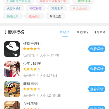
江南百景图官方版
垂直火力破解版下载
刀剑大作战
火影对决2
夺宝神箭
完美世界
幸运娃娃机
拒绝上班
灵契少女
封仙之怒
手游排行榜
最新排行
最热排行
评分最高
侦探推理社
查看详情
动作冒险
大小:14.27 MB
少年刀剑笑
查看详情
角色扮演
大小:6.37 MB
养鸡日记
查看详情
角色扮演
大小:125.85 MB
乡村老师
查看详情