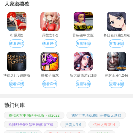
大家都喜欢
打屁股2
调教女仆2
骨头镇中文版
冬日狂想曲2.0完
整汉化版
查看详情
查看详情
查看详情
查看详情
博德之门3破解版
掀裙子游戏
新大话西游2口袋
冰封王座1.24e
版
查看详情
查看详情
查看详情
查看详情
热门词库
模拟火车中国站手机版下载2022
我的世界珍妮模组完整版无遮挡
欧陆战争5亚瑟王破解版下载
扭蛋人生6
信长之野望14