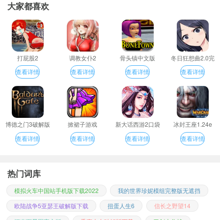
大家都喜欢
打屁股2
调教女仆2
骨头镇中文版
冬日狂想曲2.0完
整汉化版
查看详情
查看详情
查看详情
查看详情
博德之门3破解版
掀裙子游戏
新大话西游2口袋
冰封王座1.24e
版
查看详情
查看详情
查看详情
查看详情
热门词库
模拟火车中国站手机版下载2022
我的世界珍妮模组完整版无遮挡
欧陆战争5亚瑟王破解版下载
扭蛋人生6
信长之野望14