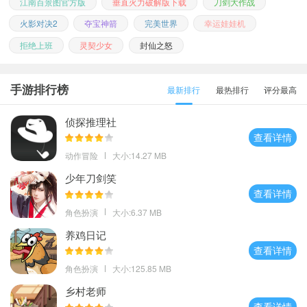
江南百景图官方版
垂直火力破解版下载
刀剑大作战
火影对决2
夺宝神箭
完美世界
幸运娃娃机
拒绝上班
灵契少女
封仙之怒
手游排行榜
最新排行
最热排行
评分最高
侦探推理社
查看详情
动作冒险
大小:14.27 MB
少年刀剑笑
查看详情
角色扮演
大小:6.37 MB
养鸡日记
查看详情
角色扮演
大小:125.85 MB
乡村老师
查看详情