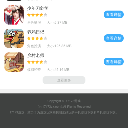
少年刀剑笑
查看详情
角色扮演
大小:6.37 MB
养鸡日记
查看详情
角色扮演
大小:125.85 MB
乡村老师
查看详情
模拟经营
大小:45.16 MB
查看更多
Copyright © 17173游戏
(m.17173yx.com).All Rights Reserved
17173游戏：致力于为游戏玩家精挑细选好玩的
手机游戏下载
和
单机游戏下载
。