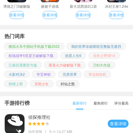
博德之门3破解版
掀裙子游戏
新大话西游2口袋
冰封王座1.24e
版
查看详情
查看详情
查看详情
查看详情
热门词库
模拟火车中国站手机版下载2022
我的世界珍妮模组完整版无遮挡
欧陆战争5亚瑟王破解版下载
扭蛋人生6
信长之野望14
江南百景图官方版
垂直火力破解版下载
刀剑大作战
火影对决2
夺宝神箭
完美世界
幸运娃娃机
拒绝上班
灵契少女
封仙之怒
手游排行榜
最新排行
最热排行
评分最高
侦探推理社
查看详情
动作冒险
大小:14.27 MB