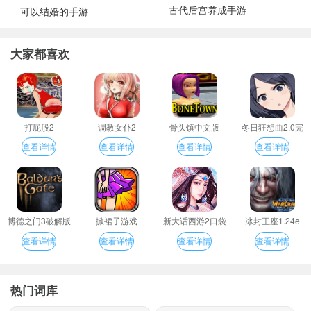
古代后宫养成手游
可以结婚的手游
大家都喜欢
打屁股2
调教女仆2
骨头镇中文版
冬日狂想曲2.0完
整汉化版
查看详情
查看详情
查看详情
查看详情
博德之门3破解版
掀裙子游戏
新大话西游2口袋
冰封王座1.24e
版
查看详情
查看详情
查看详情
查看详情
热门词库