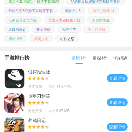
模拟火车中国站手机版下载2022
我的世界珍妮模组完整版无遮挡
欧陆战争5亚瑟王破解版下载
扭蛋人生6
信长之野望14
江南百景图官方版
垂直火力破解版下载
刀剑大作战
火影对决2
夺宝神箭
完美世界
幸运娃娃机
拒绝上班
灵契少女
封仙之怒
手游排行榜
最新排行
最热排行
评分最高
侦探推理社
查看详情
动作冒险
大小:14.27 MB
少年刀剑笑
查看详情
角色扮演
大小:6.37 MB
养鸡日记
查看详情