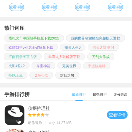
版
查看详情
查看详情
查看详情
查看详情
热门词库
模拟火车中国站手机版下载2022
我的世界珍妮模组完整版无遮挡
欧陆战争5亚瑟王破解版下载
扭蛋人生6
信长之野望14
江南百景图官方版
垂直火力破解版下载
刀剑大作战
火影对决2
夺宝神箭
完美世界
幸运娃娃机
拒绝上班
灵契少女
封仙之怒
手游排行榜
最新排行
最热排行
评分最高
侦探推理社
查看详情
动作冒险
大小:14.27 MB