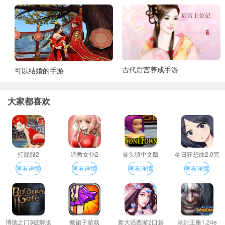
古代后宫养成手游
可以结婚的手游
大家都喜欢
打屁股2
调教女仆2
骨头镇中文版
冬日狂想曲2.0完
整汉化版
查看详情
查看详情
查看详情
查看详情
博德之门3破解版
掀裙子游戏
新大话西游2口袋
冰封王座1.24e