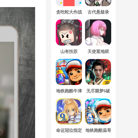
贪吃蛇大作战
古代悬疑录
破解版
山有扶苏
天使逛地狱
地铁跑酷牛津
无尽噩梦6破
版内置菜单
解版内置菜单
MOD修改器
命运冠位指定
地铁跑酷温哥