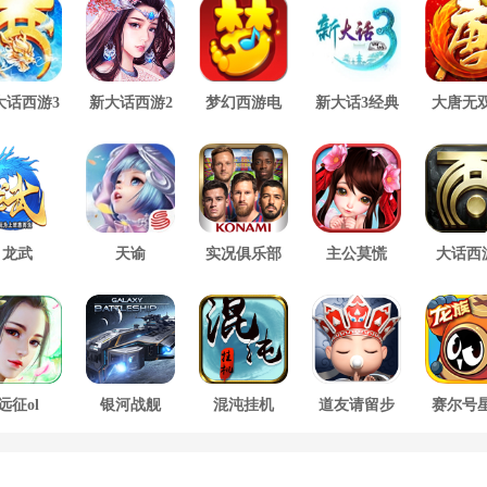
大话西游3
新大话西游2
梦幻西游电
新大话3经典
大唐无
口袋版
脑版
版
方版
龙武
天谕
实况俱乐部
主公莫慌
大话西
远征ol
银河战舰
混沌挂机
道友请留步
赛尔号
大战