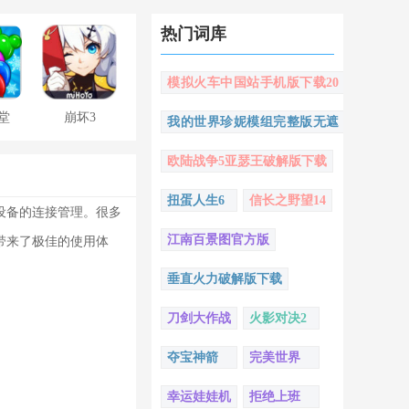
热门词库
模拟火车中国站手机版下载20
22
堂
崩坏3
我的世界珍妮模组完整版无遮
挡
欧陆战争5亚瑟王破解版下载
扭蛋人生6
信长之野望14
设备的连接管理。很多
江南百景图官方版
带来了极佳的使用体
垂直火力破解版下载
刀剑大作战
火影对决2
夺宝神箭
完美世界
幸运娃娃机
拒绝上班