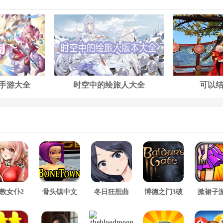
手游大全
时空中的绘旅人大全
可以
教女仆2
骨头镇中文
冬日狂想曲
博德之门3破
掀裙子
版
2.0完整汉化
解版