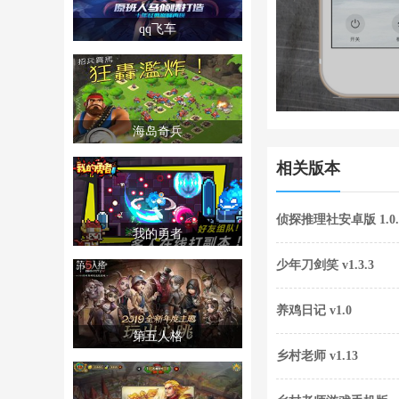
qq飞车
海岛奇兵
相关版本
侦探推理社安卓版 1.0.
我的勇者
少年刀剑笑 v1.3.3
养鸡日记 v1.0
第五人格
乡村老师 v1.13