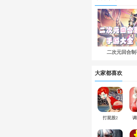
二次元回合制
大家都喜欢
打屁股2
调