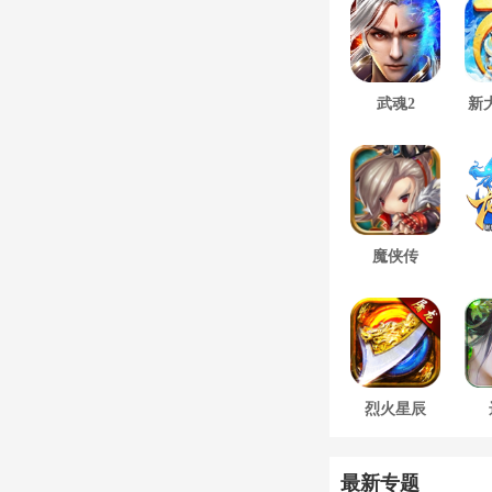
武魂2
新
魔侠传
烈火星辰
最新专题