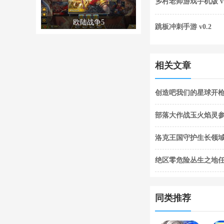
乡村老师游戏手机版 v1
欧陆战争5
跳板冲刺手游 v0.2
相关文章
创造吧我们的星球开枪
枪闪退合集
部落大作战玉火焰灵参
灵参战技能合集
洛克王国守护生长领域
关攻略
绝区零危险丛生之地
任务完成攻略
同类推荐