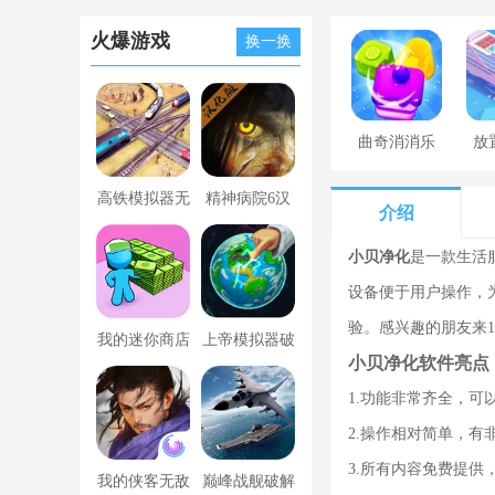
火爆游戏
换一换
曲奇消消乐
放
高铁模拟器无
精神病院6汉
介绍
限金币版
化版下载
小贝净化
是一款生活
设备便于用户操作，
验。感兴趣的朋友来1
我的迷你商店
上帝模拟器破
小贝净化软件亮点
破解版无限金
解版全解锁无
1.功能非常齐全，
币版下载中文
广告
2.操作相对简单，
3.所有内容免费提
我的侠客无敌
巅峰战舰破解