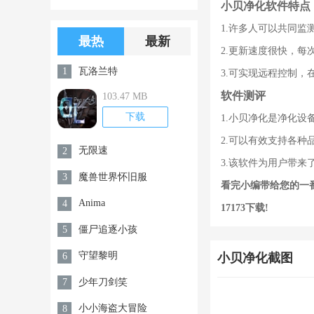
小贝净化软件特点
版游戏下载
版无限金币无
1.许多人可以共同
限钻石
最热
最新
2.更新速度很快，
瓦洛兰特
1
3.可实现远程控制
软件测评
103.47 MB
下载
1.小贝净化是净化
2.可以有效支持各
无限速
2
3.该软件为用户带
魔兽世界怀旧服
3
看完小编带给您的一
Anima
4
17173下载
!
僵尸追逐小孩
5
守望黎明
6
小贝净化截图
少年刀剑笑
7
小小海盗大冒险
8