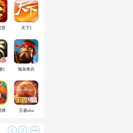
双官
天下3
游2
海岛奇兵
星球
王者nba