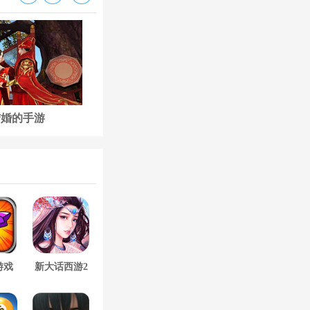
结婚的手游
古代后宫养成手游
游戏
新大话西游2
口袋版