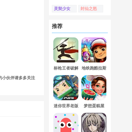
灵契少女
封仙之怒
推荐
标枪王者破解
地铁跑酷拉斯
版无限金币钻
维加斯新触控
的小伙伴请多多关注
石内置菜单
内置菜单版
迷你世界老版
梦想蛋糕屋
本下载