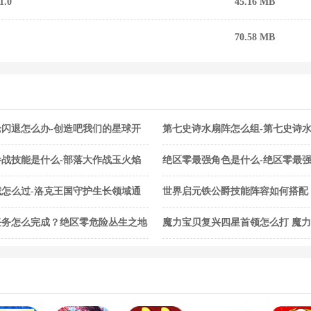
.0
45.16 MB
70.58 MB
闪退怎么办-创造吧我们的星球开
第七史诗水扇阵怎么组-第七史诗
战技能是什么-部落大作战玉火焰
绝区零最强角色是什么-绝区零最
怎么过-洛克王国守护生长领域通
世界启元铁公爵技能阵容如何搭配
阵容搭配合集
任务怎么完成？绝区零危险丛生之地
魔力宝贝复兴四星首领怎么打 魔
法合集