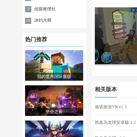
侦探推理社
9
冰钓大师
10
热门推荐
我的世界国际服版
相关版本
迪诺旅游VR v1.3
堡垒之夜
热血乌龙球安卓版 1.2