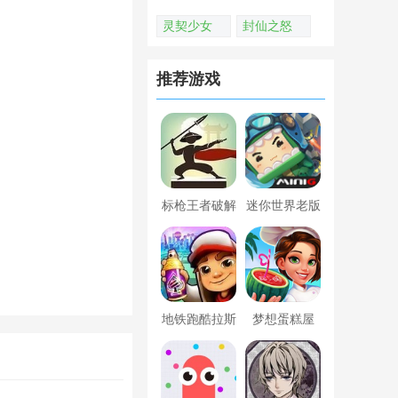
灵契少女
封仙之怒
推荐游戏
标枪王者破解
迷你世界老版
版无限金币钻
本下载
石内置菜单
地铁跑酷拉斯
梦想蛋糕屋
维加斯新触控
内置菜单版