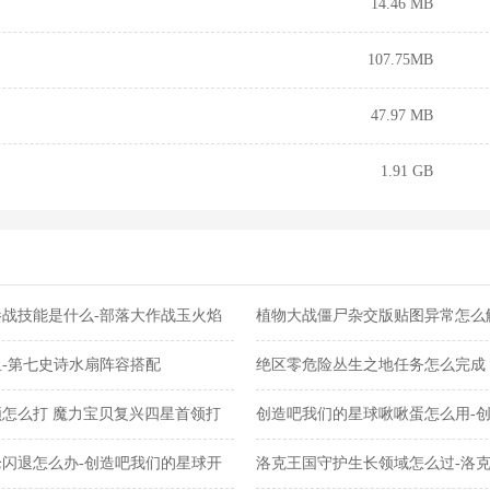
14.46 MB
107.75MB
47.97 MB
1.91 GB
战技能是什么-部落大作战玉火焰
植物大战僵尸杂交版贴图异常怎么
交版贴图异常教程
-第七史诗水扇阵容搭配
绝区零危险丛生之地任务怎么完成
任务完成攻略
怎么打 魔力宝贝复兴四星首领打
创造吧我们的星球啾啾蛋怎么用-
蛋使用攻略
闪退怎么办-创造吧我们的星球开
洛克王国守护生长领域怎么过-洛