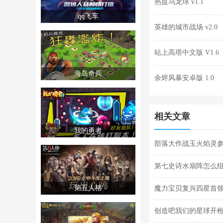
热血乌龙球 v1.1
qq飞车
英雄的城市战场 v2.0
站上高塔中文版 V1.6
海岛奇兵
余烬风暴安卓版 1.0
相关文章
我的勇者
部落大作战玉火焰灵参
灵参战技能合集
第七史诗水扇阵怎么组
第五人格
魔力宝贝复兴四星首领
法合集
创造吧我们的星球开枪