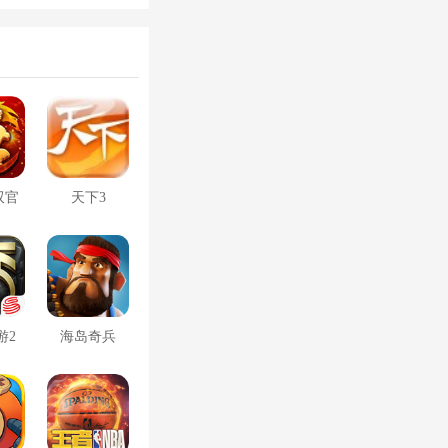
双官
天下3
游2
海岛奇兵