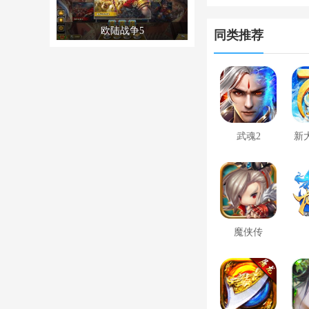
枪闪退合集
欧陆战争5
同类推荐
武魂2
新
魔侠传