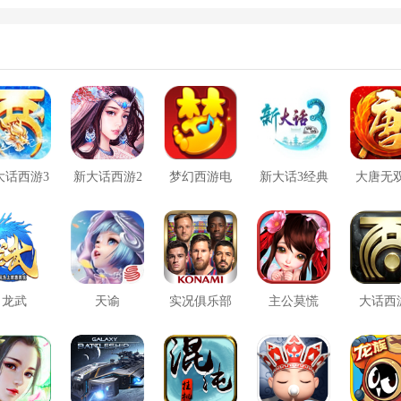
关攻略
大话西游3
新大话西游2
梦幻西游电
新大话3经典
大唐无
口袋版
脑版
版
方版
龙武
天谕
实况俱乐部
主公莫慌
大话西