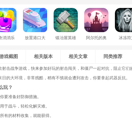
奇消消乐
放置港口大
锻冶屋英雄
阿尔托的奥
冰冻符
亨
谭
德赛
游戏截图
相关版本
相关文章
同类推荐
款射击战争游戏，快来参加好玩的射击闯关，和僵尸一起对抗，阻止它们
末日的大环境，非常残酷，稍有不慎就会遭到攻击，你要拿起武器反抗。
么玩？
，你要准备好防御措施。
，用于战斗，轻松化解灾难。
将所有的材料收集，就能获得。