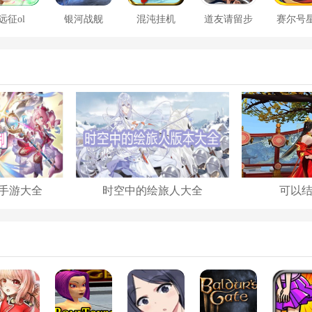
远征ol
银河战舰
混沌挂机
道友请留步
赛尔号
大战
手游大全
时空中的绘旅人大全
可以