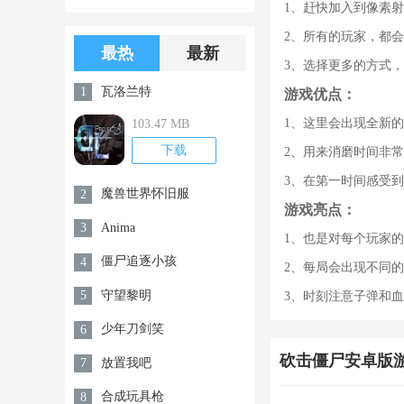
1、赶快加入到像素
版游戏下载
版无限金币无
2、所有的玩家，都
限钻石
最热
最新
3、选择更多的方式
瓦洛兰特
1
游戏优点：
1、这里会出现全新
103.47 MB
下载
2、用来消磨时间非
3、在第一时间感受
魔兽世界怀旧服
2
游戏亮点：
Anima
3
1、也是对每个玩家
僵尸追逐小孩
4
2、每局会出现不同
守望黎明
5
3、时刻注意子弹和
少年刀剑笑
6
砍击僵尸安卓版
放置我吧
7
合成玩具枪
8