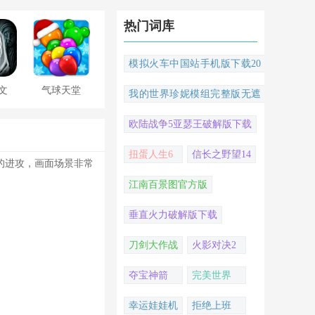
热门词库
模拟火车中国站手机版下载20
22
文
气球天堂
我的世界珍妮模组完整版无遮
挡
欧陆战争5亚瑟王破解版下载
扭蛋人生6
信长之野望14
的进攻，画面场景非常
江南百景图官方版
垂直火力破解版下载
刀剑大作战
火影对决2
夺宝神箭
完美世界
幸运娃娃机
拒绝上班