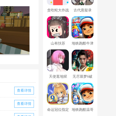
贪吃蛇大作战
古代悬疑录
破解版
山有扶苏
地铁跑酷牛津
版内置菜单
天使逛地狱
无尽噩梦6破
解版内置菜单
查看详情
MOD修改器
查看详情
命运冠位指定
地铁跑酷温哥