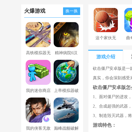
火爆游戏
换一换
这个家伙无
曲
罪
高铁模拟器无
精神病院6汉
游戏介绍
限金币版
化版下载
砍击僵尸安卓版是一
真实，你会深刻感受
砍击僵尸安卓版怎
我的迷你商店
上帝模拟器破
1、面对僵尸的进攻
破解版无限金
解版全解锁无
2、合成超强的武器
币版下载中文
广告
3、制造毁灭武器，
游戏特色：
我的侠客无敌
巅峰战舰破解