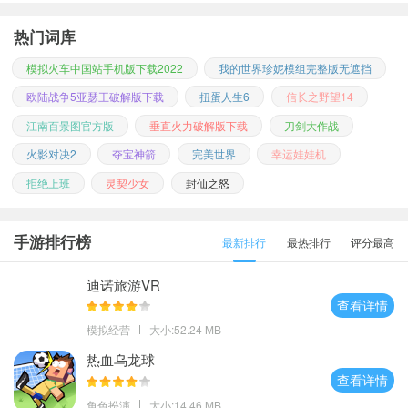
热门词库
模拟火车中国站手机版下载2022
我的世界珍妮模组完整版无遮挡
欧陆战争5亚瑟王破解版下载
扭蛋人生6
信长之野望14
江南百景图官方版
垂直火力破解版下载
刀剑大作战
火影对决2
夺宝神箭
完美世界
幸运娃娃机
拒绝上班
灵契少女
封仙之怒
手游排行榜
最新排行
最热排行
评分最高
迪诺旅游VR
查看详情
模拟经营
大小:52.24 MB
热血乌龙球
查看详情
角色扮演
大小:14.46 MB