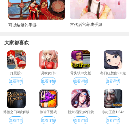
古代后宫养成手游
可以结婚的手游
大家都喜欢
打屁股2
调教女仆2
骨头镇中文版
冬日狂想曲2.0完
整汉化版
查看详情
查看详情
查看详情
查看详情
博德之门3破解版
掀裙子游戏
新大话西游2口袋
冰封王座1.24e
版
查看详情
查看详情
查看详情
查看详情