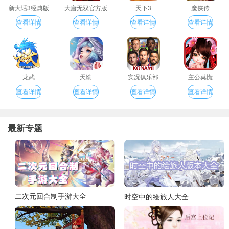
新大话3经典版
大唐无双官方版
天下3
魔侠传
查看详情
查看详情
查看详情
查看详情
龙武
天谕
实况俱乐部
主公莫慌
查看详情
查看详情
查看详情
查看详情
最新专题
二次元回合制手游大全
时空中的绘旅人大全