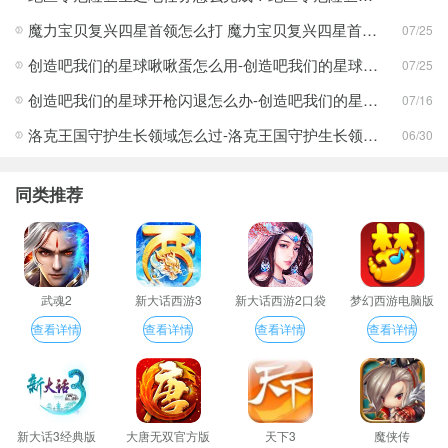
魔力宝贝复兴四星首领怎么打 魔力宝贝复兴四星首领打法合集
07/25
创造吧我们的星球啾啾蛋怎么用-创造吧我们的星球啾啾蛋使用攻略
07/25
创造吧我们的星球开枪闪退怎么办-创造吧我们的星球开枪闪退合集
07/16
洛克王国守护生长领域怎么过-洛克王国守护生长领域通关攻略
06/30
同类推荐
武魂2
新大话西游3
新大话西游2口袋
梦幻西游电脑版
版
查看详情
查看详情
查看详情
查看详情
新大话3经典版
大唐无双官方版
天下3
魔侠传