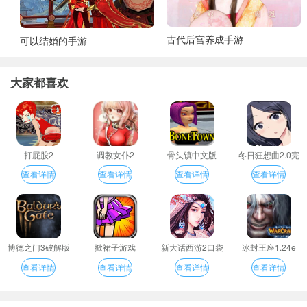
古代后宫养成手游
可以结婚的手游
大家都喜欢
打屁股2
调教女仆2
骨头镇中文版
冬日狂想曲2.0完
整汉化版
查看详情
查看详情
查看详情
查看详情
博德之门3破解版
掀裙子游戏
新大话西游2口袋
冰封王座1.24e
版
查看详情
查看详情
查看详情
查看详情