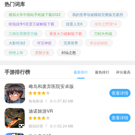
热门词库
模拟火车中国站手机版下载2022
我的世界珍妮模组完整版无遮挡
欧陆战争5亚瑟王破解版下载
扭蛋人生6
信长之野望14
江南百景图官方版
垂直火力破解版下载
刀剑大作战
火影对决2
夺宝神箭
完美世界
幸运娃娃机
拒绝上班
灵契少女
封仙之怒
手游排行榜
最新排行
最热排行
评分最高
雌岛和废弃医院安卓版
查看详情
角色扮演
大小:37.82 MB
迪诺旅游VR
查看详情
模拟经营
大小:52.24 MB