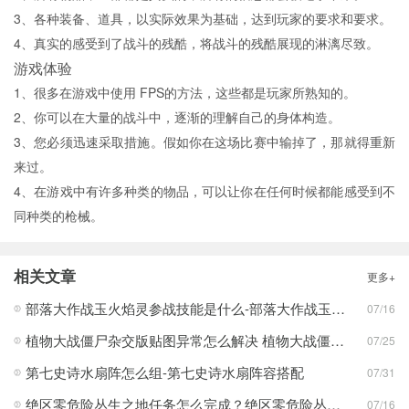
3、各种装备、道具，以实际效果为基础，达到玩家的要求和要求。
4、真实的感受到了战斗的残酷，将战斗的残酷展现的淋漓尽致。
游戏体验
1、很多在游戏中使用 FPS的方法，这些都是玩家所熟知的。
2、你可以在大量的战斗中，逐渐的理解自己的身体构造。
3、您必须迅速采取措施。假如你在这场比赛中输掉了，那就得重新
来过。
4、在游戏中有许多种类的物品，可以让你在任何时候都能感受到不
同种类的枪械。
相关文章
更多+
部落大作战玉火焰灵参战技能是什么-部落大作战玉火焰灵参战技能合集
07/16
植物大战僵尸杂交版贴图异常怎么解决 植物大战僵尸杂交版贴图异常教程
07/25
第七史诗水扇阵怎么组-第七史诗水扇阵容搭配
07/31
绝区零危险丛生之地任务怎么完成？绝区零危险丛生之地任务完成攻略
07/16