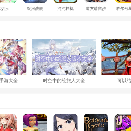
远征ol
银河战舰
混沌挂机
道友请留步
赛尔号
大战
手游大全
时空中的绘旅人大全
可以