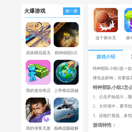
火爆游戏
换一换
这个家伙无
曲
罪
高铁模拟器无
精神病院6汉
游戏介绍
限金币版
化版下载
特种部队小组2是一
择也会影响，你要提
特种部队小组2怎么
我的迷你商店
上帝模拟器破
1、点击开始战斗，
破解版无限金
解版全解锁无
2、大环境中，要寻
币版下载中文
广告
3、还能打巷战，多
游戏特性：
我的侠客无敌
巅峰战舰破解