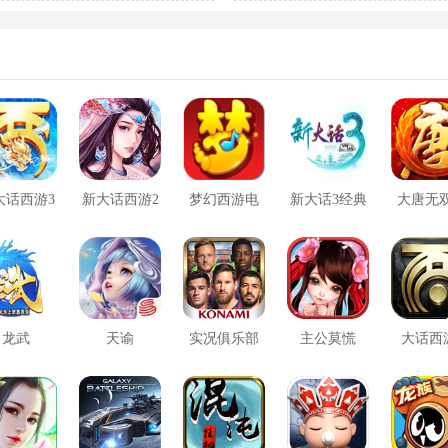
关攻略
大话西游3
新大话西游2
梦幻西游电
新大话3经典
大唐无
口袋版
脑版
版
方版
龙武
天谕
实况俱乐部
主公莫慌
大话西