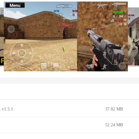
.5.1
37.82 MB
52.24 MB