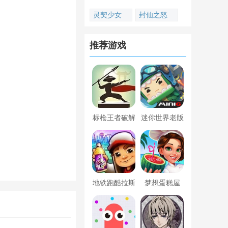
灵契少女
封仙之怒
推荐游戏
标枪王者破解
迷你世界老版
版无限金币钻
本下载
石内置菜单
地铁跑酷拉斯
梦想蛋糕屋
维加斯新触控
内置菜单版