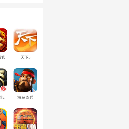
双官
天下3
游2
海岛奇兵