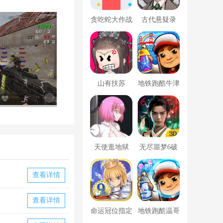
贪吃蛇大作战
古代悬疑录
破解版
山有扶苏
地铁跑酷牛津
版内置菜单
天使逛地狱
无尽噩梦6破
解版内置菜单
查看详情
MOD修改器
查看详情
命运冠位指定
地铁跑酷温哥