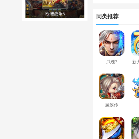
枪闪退合集
欧陆战争5
同类推荐
武魂2
新
魔侠传