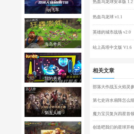
热血乌龙球安卓版 1.2
qq飞车
热血乌龙球 v1.1
英雄的城市战场 v2.0
海岛奇兵
站上高塔中文版 V1.6
相关文章
我的勇者
部落大作战玉火焰灵参
灵参战技能合集
第七史诗水扇阵怎么组
第五人格
魔力宝贝复兴四星首领
法合集
创造吧我们的星球开枪