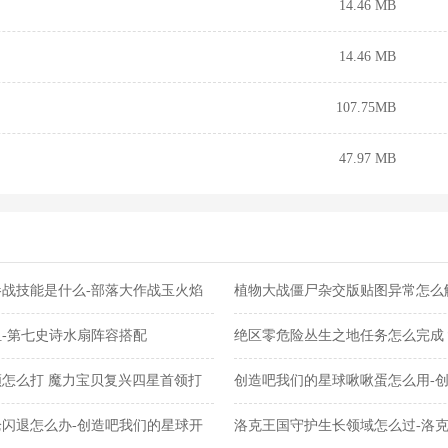
14.46 MB
14.46 MB
107.75MB
47.97 MB
战技能是什么-部落大作战玉火焰
植物大战僵尸杂交版贴图异常怎么
交版贴图异常教程
-第七史诗水扇阵容搭配
绝区零危险丛生之地任务怎么完成
任务完成攻略
怎么打 魔力宝贝复兴四星首领打
创造吧我们的星球啾啾蛋怎么用-
蛋使用攻略
闪退怎么办-创造吧我们的星球开
洛克王国守护生长领域怎么过-洛