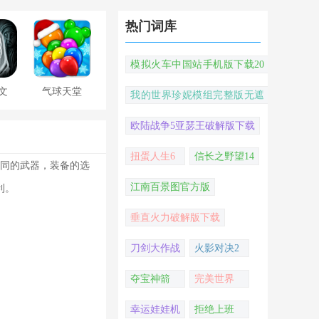
热门词库
模拟火车中国站手机版下载20
22
文
气球天堂
我的世界珍妮模组完整版无遮
挡
欧陆战争5亚瑟王破解版下载
扭蛋人生6
信长之野望14
不同的武器，装备的选
江南百景图官方版
利。
垂直火力破解版下载
刀剑大作战
火影对决2
夺宝神箭
完美世界
幸运娃娃机
拒绝上班