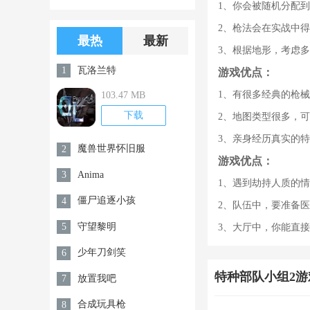
1、你会被随机分配
版游戏下载
版无限金币无
2、枪法会在实战中
限钻石
最热
最新
3、根据地形，考虑
瓦洛兰特
1
游戏优点：
1、有很多经典的枪
103.47 MB
下载
2、地图类型很多，
3、亲身经历真实的
魔兽世界怀旧服
2
游戏优点：
Anima
3
1、遇到劫持人质的
僵尸追逐小孩
4
2、队伍中，要准备
守望黎明
5
3、大厅中，你能直
少年刀剑笑
6
特种部队小组2游
放置我吧
7
合成玩具枪
8