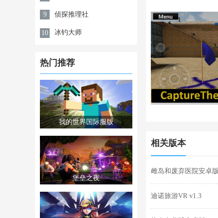
侦探推理社
9
冰钓大师
10
热门推荐
我的世界国际服版
相关版本
雌岛和废弃医院安卓版 v1
堡垒之夜
迪诺旅游VR v1.3