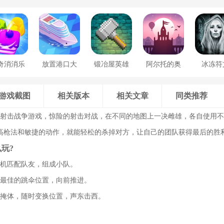
奇消消乐
放置港口大
锻冶屋英雄
阿尔托的奥
冰冻符
亨
谭
德赛
游戏截图
相关版本
相关文章
同类推荐
款射击战争游戏，惊险的射击对战，在不同的地图上一决雌雄，各自使用
高枪法和敏捷的动作，就能轻松的杀掉对方，让自己的团队获得最后的胜
玩?
随机匹配队友，组成小队。
找最佳的跳伞位置，向前推进。
找掩体，随时变换位置，声东击西。