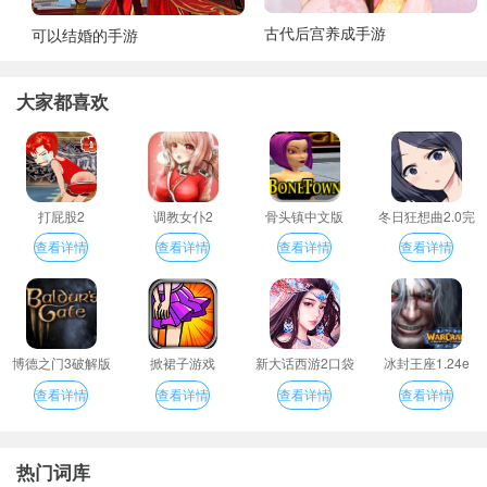
古代后宫养成手游
可以结婚的手游
大家都喜欢
打屁股2
调教女仆2
骨头镇中文版
冬日狂想曲2.0完
整汉化版
查看详情
查看详情
查看详情
查看详情
博德之门3破解版
掀裙子游戏
新大话西游2口袋
冰封王座1.24e
版
查看详情
查看详情
查看详情
查看详情
热门词库