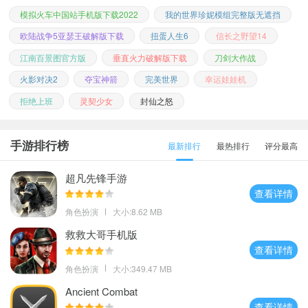
模拟火车中国站手机版下载2022
我的世界珍妮模组完整版无遮挡
欧陆战争5亚瑟王破解版下载
扭蛋人生6
信长之野望14
江南百景图官方版
垂直火力破解版下载
刀剑大作战
火影对决2
夺宝神箭
完美世界
幸运娃娃机
拒绝上班
灵契少女
封仙之怒
手游排行榜
最新排行
最热排行
评分最高
超凡先锋手游
查看详情
角色扮演
大小:8.62 MB
救救大哥手机版
查看详情
角色扮演
大小:349.47 MB
Ancient Combat
查看详情