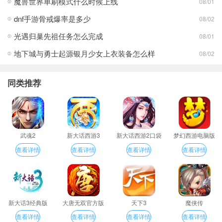
魔兽世界单刷模式什么时候上线
08/01
dnf手游骨戒爆率是多少
08/02
光遇归巢先祖任务怎么完成
08/01
地下城与勇士起源银月少女上衣装备怎么样
08/02
同类推荐
武魂2
新大话西游3
新大话西游2口袋
梦幻西游电脑版
版
查看详情
查看详情
查看详情
查看详情
新大话3经典版
大唐无双官方版
天下3
魔侠传
查看详情
查看详情
查看详情
查看详情