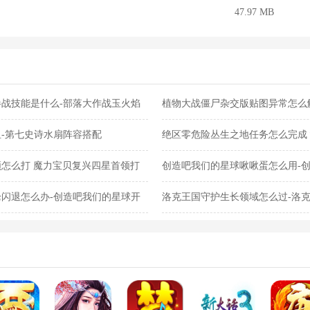
47.97 MB
战技能是什么-部落大作战玉火焰
植物大战僵尸杂交版贴图异常怎么
交版贴图异常教程
-第七史诗水扇阵容搭配
绝区零危险丛生之地任务怎么完成
任务完成攻略
怎么打 魔力宝贝复兴四星首领打
创造吧我们的星球啾啾蛋怎么用-
蛋使用攻略
闪退怎么办-创造吧我们的星球开
洛克王国守护生长领域怎么过-洛
关攻略