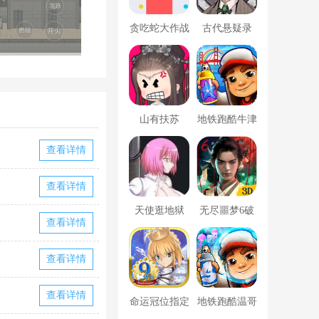
贪吃蛇大作战
古代悬疑录
破解版
山有扶苏
地铁跑酷牛津
版内置菜单
查看详情
查看详情
天使逛地狱
无尽噩梦6破
查看详情
解版内置菜单
MOD修改器
查看详情
查看详情
命运冠位指定
地铁跑酷温哥