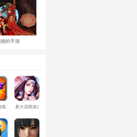
结婚的手游
古代后宫养成手游
游戏
新大话西游2
口袋版