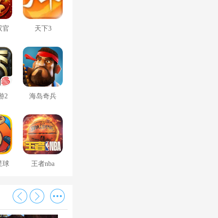
双官
天下3
游2
海岛奇兵
星球
王者nba