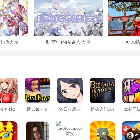
手游大全
时空中的绘旅人大全
可以
教女仆2
骨头镇中文
冬日狂想曲
博德之门3破
掀裙子
版
2.0完整汉化
解版
版