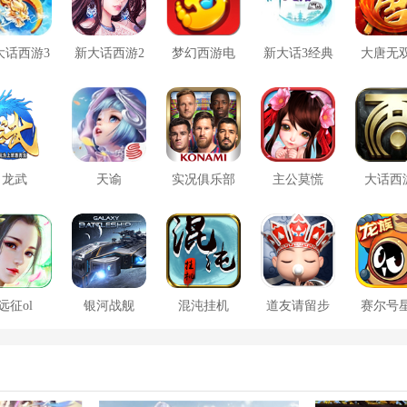
大话西游3
新大话西游2
梦幻西游电
新大话3经典
大唐无
口袋版
脑版
版
方版
龙武
天谕
实况俱乐部
主公莫慌
大话西
远征ol
银河战舰
混沌挂机
道友请留步
赛尔号
大战