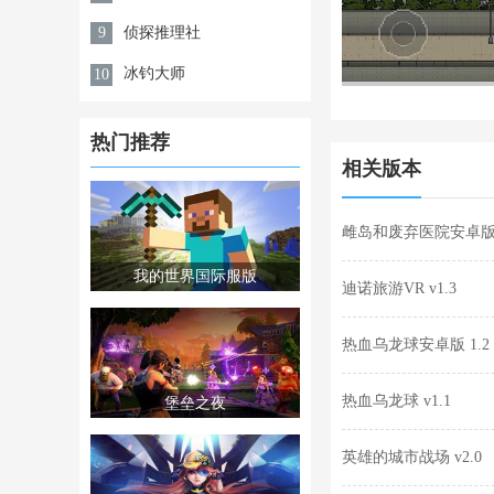
侦探推理社
9
冰钓大师
10
热门推荐
相关版本
雌岛和废弃医院安卓版 v1
我的世界国际服版
迪诺旅游VR v1.3
热血乌龙球安卓版 1.2
热血乌龙球 v1.1
堡垒之夜
英雄的城市战场 v2.0