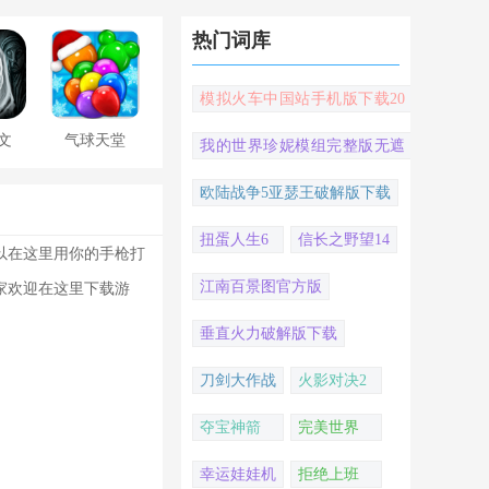
热门词库
模拟火车中国站手机版下载20
22
文
气球天堂
我的世界珍妮模组完整版无遮
挡
欧陆战争5亚瑟王破解版下载
扭蛋人生6
信长之野望14
以在这里用你的手枪打
江南百景图官方版
家欢迎在这里下载游
垂直火力破解版下载
刀剑大作战
火影对决2
夺宝神箭
完美世界
幸运娃娃机
拒绝上班