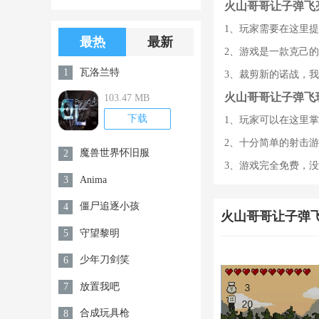
火山哥哥让子弹飞
版游戏下载
版无限金币无
1、玩家需要在这里
限钻石
最热
最新
2、游戏是一款克己
瓦洛兰特
1
3、裁剪新的诺战，
火山哥哥让子弹飞
103.47 MB
下载
1、玩家可以在这里
2、十分简单的射击
魔兽世界怀旧服
2
3、游戏完全免费，
Anima
3
僵尸追逐小孩
4
火山哥哥让子弹
守望黎明
5
少年刀剑笑
6
放置我吧
7
合成玩具枪
8