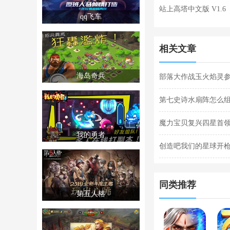
站上高塔中文版 V1.6
qq飞车
相关文章
海岛奇兵
部落大作战玉火焰灵参
灵参战技能合集
第七史诗水扇阵怎么组
魔力宝贝复兴四星首领
我的勇者
法合集
创造吧我们的星球开枪
枪闪退合集
同类推荐
第五人格