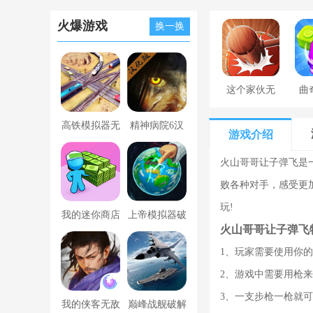
火爆游戏
换一换
这个家伙无
曲
罪
高铁模拟器无
精神病院6汉
游戏介绍
限金币版
化版下载
火山哥哥让子弹飞是
败各种对手，感受更
玩!
我的迷你商店
上帝模拟器破
火山哥哥让子弹飞
破解版无限金
解版全解锁无
1、玩家需要使用你
币版下载中文
广告
2、游戏中需要用枪
3、一支步枪一枪就
我的侠客无敌
巅峰战舰破解