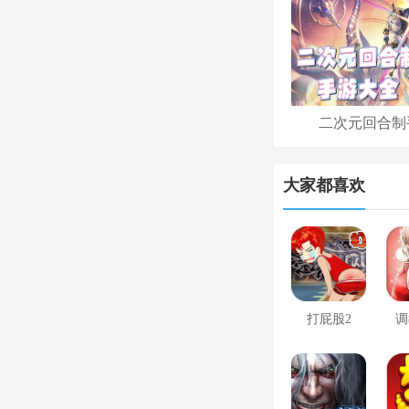
二次元回合制
大家都喜欢
打屁股2
调