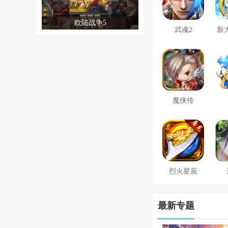
欧陆战争5
武魂2
新
魔侠传
烈火星辰
最新专题