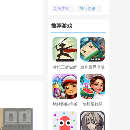
灵契少女
封仙之怒
推荐游戏
标枪王者破解
迷你世界老版
版无限金币钻
本下载
石内置菜单
地铁跑酷拉斯
梦想蛋糕屋
维加斯新触控
内置菜单版