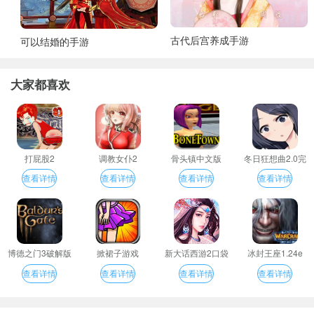
古代后宫养成手游
可以结婚的手游
大家都喜欢
打屁股2
调教女仆2
骨头镇中文版
冬日狂想曲2.0完
整汉化版
查看详情
查看详情
查看详情
查看详情
博德之门3破解版
掀裙子游戏
新大话西游2口袋
冰封王座1.24e
版
查看详情
查看详情
查看详情
查看详情