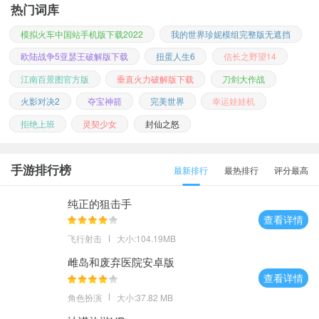
热门词库
模拟火车中国站手机版下载2022
我的世界珍妮模组完整版无遮挡
欧陆战争5亚瑟王破解版下载
扭蛋人生6
信长之野望14
江南百景图官方版
垂直火力破解版下载
刀剑大作战
火影对决2
夺宝神箭
完美世界
幸运娃娃机
拒绝上班
灵契少女
封仙之怒
手游排行榜
最新排行
最热排行
评分最高
纯正的狙击手
查看详情
飞行射击
大小:104.19MB
雌岛和废弃医院安卓版
查看详情
角色扮演
大小:37.82 MB