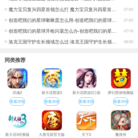
魔力宝贝复兴四星首领怎么打 魔力宝贝复兴四星首领打法合集
07/25
创造吧我们的星球啾啾蛋怎么用-创造吧我们的星球啾啾蛋使用攻略
07/25
创造吧我们的星球开枪闪退怎么办-创造吧我们的星球开枪闪退合集
07/16
洛克王国守护生长领域怎么过-洛克王国守护生长领域通关攻略
06/30
同类推荐
武魂2
新大话西游3
新大话西游2口袋
梦幻西游电脑版
版
查看详情
查看详情
查看详情
查看详情
新大话3经典版
大唐无双官方版
天下3
魔侠传