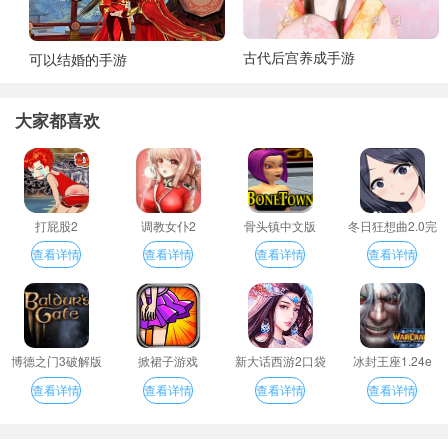
古代后宫养成手游
可以结婚的手游
大家都喜欢
打屁股2
调教女仆2
骨头镇中文版
冬日狂想曲2.0完
整汉化版
查看详情
查看详情
查看详情
查看详情
博德之门3破解版
掀裙子游戏
新大话西游2口袋
冰封王座1.24e
版
查看详情
查看详情
查看详情
查看详情