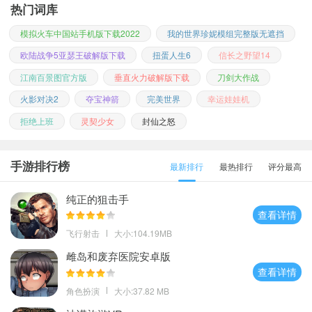
热门词库
模拟火车中国站手机版下载2022
我的世界珍妮模组完整版无遮挡
欧陆战争5亚瑟王破解版下载
扭蛋人生6
信长之野望14
江南百景图官方版
垂直火力破解版下载
刀剑大作战
火影对决2
夺宝神箭
完美世界
幸运娃娃机
拒绝上班
灵契少女
封仙之怒
手游排行榜
最新排行
最热排行
评分最高
纯正的狙击手
查看详情
飞行射击
大小:104.19MB
雌岛和废弃医院安卓版
查看详情
角色扮演
大小:37.82 MB