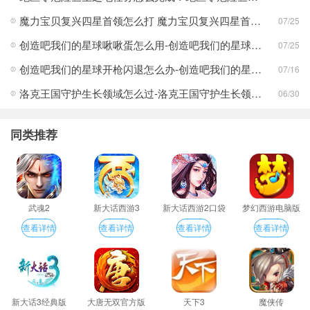
魔力宝贝复兴四星首领怎么打 魔力宝贝复兴四星首领打法合集
07/25
创造吧我们的星球啾啾蛋怎么用-创造吧我们的星球啾啾蛋使用攻略
07/25
创造吧我们的星球开枪闪退怎么办-创造吧我们的星球开枪闪退合集
07/16
洛克王国守护生长领域怎么过-洛克王国守护生长领域通关攻略
06/30
同类推荐
武魂2
新大话西游3
新大话西游2口袋
梦幻西游电脑版
版
查看详情
查看详情
查看详情
查看详情
新大话3经典版
大唐无双官方版
天下3
魔侠传