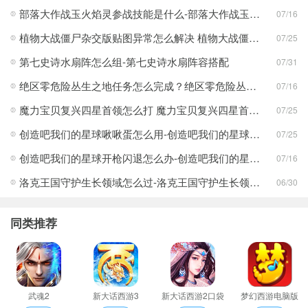
部落大作战玉火焰灵参战技能是什么-部落大作战玉火焰灵参战技能合集
07/16
植物大战僵尸杂交版贴图异常怎么解决 植物大战僵尸杂交版贴图异常教程
07/25
第七史诗水扇阵怎么组-第七史诗水扇阵容搭配
07/31
绝区零危险丛生之地任务怎么完成？绝区零危险丛生之地任务完成攻略
07/16
魔力宝贝复兴四星首领怎么打 魔力宝贝复兴四星首领打法合集
07/25
创造吧我们的星球啾啾蛋怎么用-创造吧我们的星球啾啾蛋使用攻略
07/25
创造吧我们的星球开枪闪退怎么办-创造吧我们的星球开枪闪退合集
07/16
洛克王国守护生长领域怎么过-洛克王国守护生长领域通关攻略
06/30
同类推荐
武魂2
新大话西游3
新大话西游2口袋
梦幻西游电脑版
版