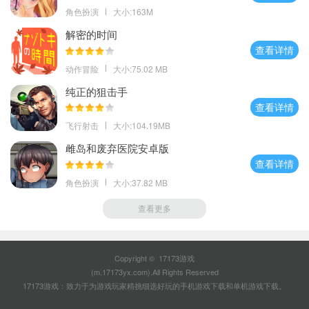
角色扮演
大小:163M
解密的时间
查看详情
动作冒险
大小:75.02 MB
纯正的狙击手
查看详情
飞行射击
大小:104.19MB
雌岛和废弃医院安卓版
查看详情
角色扮演
大小:37.82 MB
查看更多
Copyright © 17173游戏
(m.17173yx.com).All Rights Reserved
17173游戏：致力于为游戏玩家精挑细选好玩的
手机游戏下载
和
单机游戏下载
。