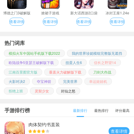
博德之门3破解版
掀裙子游戏
新大话西游2口袋
冰封王座1.24e
版
查看详情
查看详情
查看详情
查看详情
热门词库
模拟火车中国站手机版下载2022
我的世界珍妮模组完整版无遮挡
欧陆战争5亚瑟王破解版下载
扭蛋人生6
信长之野望14
江南百景图官方版
垂直火力破解版下载
刀剑大作战
火影对决2
夺宝神箭
完美世界
幸运娃娃机
拒绝上班
灵契少女
封仙之怒
手游排行榜
最新排行
最热排行
评分最高
肉体契约书直装
查看详情