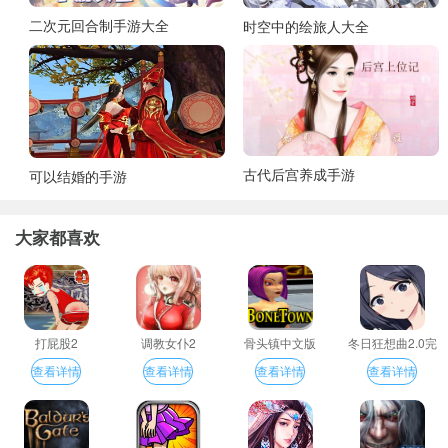
二次元回合制手游大全
时空中的绘旅人大全
古代后宫养成手游
可以结婚的手游
大家都喜欢
打屁股2
调教女仆2
骨头镇中文版
冬日狂想曲2.0完
整汉化版
查看详情
查看详情
查看详情
查看详情