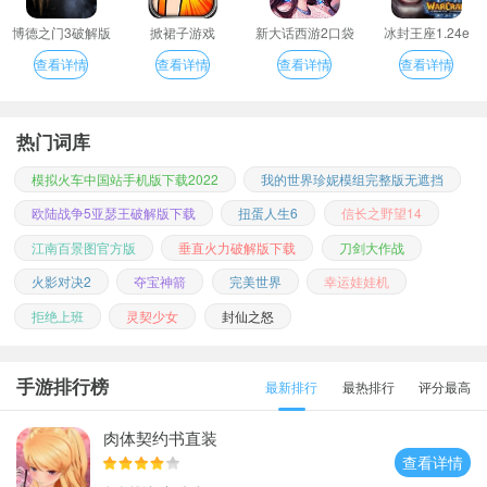
博德之门3破解版
掀裙子游戏
新大话西游2口袋
冰封王座1.24e
版
查看详情
查看详情
查看详情
查看详情
热门词库
模拟火车中国站手机版下载2022
我的世界珍妮模组完整版无遮挡
欧陆战争5亚瑟王破解版下载
扭蛋人生6
信长之野望14
江南百景图官方版
垂直火力破解版下载
刀剑大作战
火影对决2
夺宝神箭
完美世界
幸运娃娃机
拒绝上班
灵契少女
封仙之怒
手游排行榜
最新排行
最热排行
评分最高
肉体契约书直装
查看详情