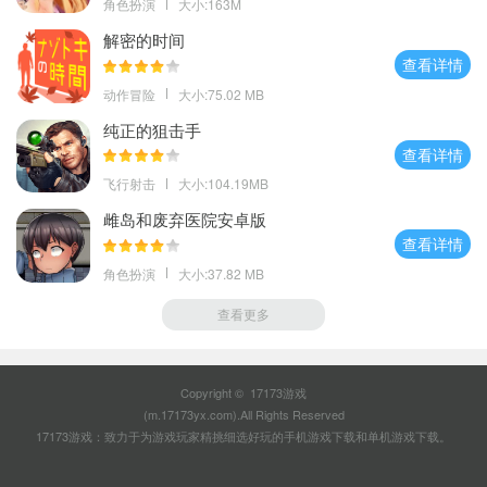
角色扮演
大小:163M
解密的时间
查看详情
动作冒险
大小:75.02 MB
纯正的狙击手
查看详情
飞行射击
大小:104.19MB
雌岛和废弃医院安卓版
查看详情
角色扮演
大小:37.82 MB
查看更多
Copyright © 17173游戏
(m.17173yx.com).All Rights Reserved
17173游戏：致力于为游戏玩家精挑细选好玩的
手机游戏下载
和
单机游戏下载
。