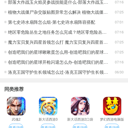
部落大作战玉火焰灵参战技能是什么-部落大作战玉火焰灵参战技能合集
07/16
植物大战僵尸杂交版贴图异常怎么解决 植物大战僵尸杂交版贴图异常教程
07/25
第七史诗水扇阵怎么组-第七史诗水扇阵容搭配
07/31
绝区零危险丛生之地任务怎么完成？绝区零危险丛生之地任务完成攻略
07/16
魔力宝贝复兴四星首领怎么打 魔力宝贝复兴四星首领打法合集
07/25
创造吧我们的星球啾啾蛋怎么用-创造吧我们的星球啾啾蛋使用攻略
07/25
创造吧我们的星球开枪闪退怎么办-创造吧我们的星球开枪闪退合集
07/16
洛克王国守护生长领域怎么过-洛克王国守护生长领域通关攻略
06/30
同类推荐
武魂2
新大话西游3
新大话西游2口袋
梦幻西游电脑版
版
查看详情
查看详情
查看详情
查看详情