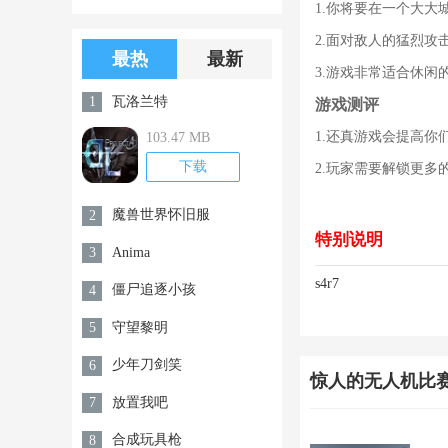
1.你将要在一个大大
版游戏下载
版无限金币无
2.面对敌人的猛烈
限钻石
最热
最新
3.游戏非常适合休闲
瓦洛兰特
1
游戏测评
1.还真游戏会提高
103.47 MB
下载
2.玩家需要解锁更
魔兽世界怀旧服
2
特别说明
Anima
3
s4r7
僵尸追逐小孩
4
守望黎明
5
少年刀剑笑
6
惊人的无人机比
放置我吧
7
合成玩具枪
8