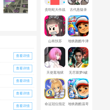
贪吃蛇大作战
古代悬疑录
破解版
山有扶苏
地铁跑酷牛津
版内置菜单
查看详情
查看详情
天使逛地狱
无尽噩梦6破
解版内置菜单
查看详情
MOD修改器
查看详情
命运冠位指定
地铁跑酷温哥
查看详情