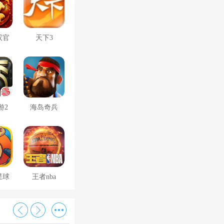
双官
天下3
游2
海岛奇兵
星球
王者nba