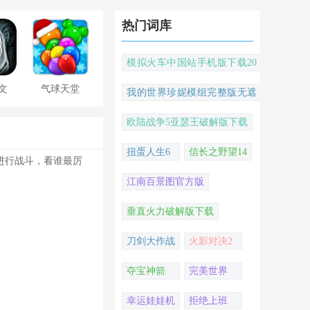
热门词库
模拟火车中国站手机版下载20
22
文
气球天堂
我的世界珍妮模组完整版无遮
挡
欧陆战争5亚瑟王破解版下载
扭蛋人生6
信长之野望14
进行战斗，看谁最厉
江南百景图官方版
垂直火力破解版下载
刀剑大作战
火影对决2
夺宝神箭
完美世界
幸运娃娃机
拒绝上班