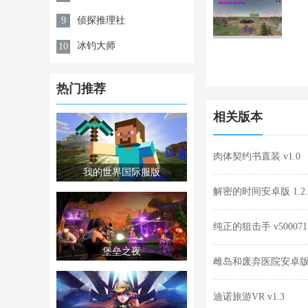
侦探推理社
9
冰钓大师
10
热门推荐
相关版本
肉体契约书直装 v1.0
我的世界国际服版
解密的时间安卓版 1.2.
纯正的狙击手 v500071
堡垒之夜
雌岛和废弃医院安卓版 v1
迪诺旅游VR v1.3