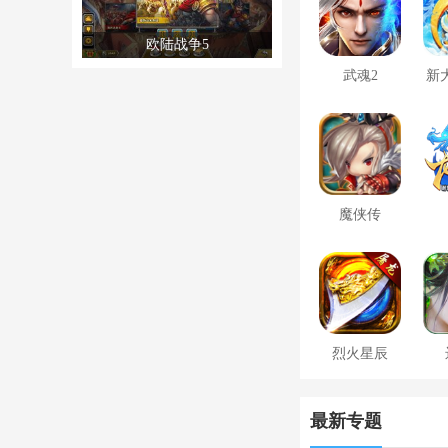
欧陆战争5
武魂2
新
魔侠传
烈火星辰
最新专题