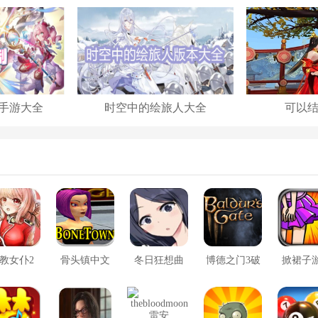
手游大全
时空中的绘旅人大全
可以
教女仆2
骨头镇中文
冬日狂想曲
博德之门3破
掀裙子
版
2.0完整汉化
解版
版