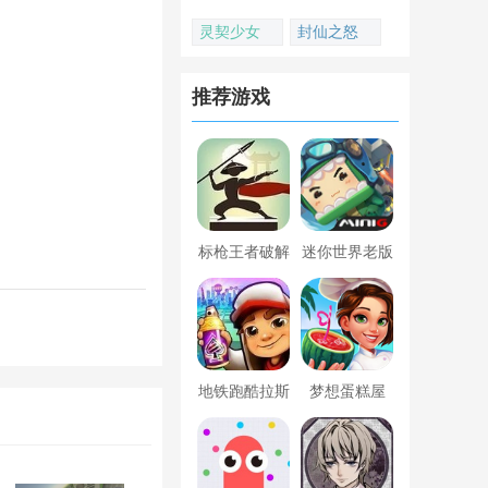
灵契少女
封仙之怒
推荐游戏
标枪王者破解
迷你世界老版
版无限金币钻
本下载
石内置菜单
地铁跑酷拉斯
梦想蛋糕屋
维加斯新触控
内置菜单版