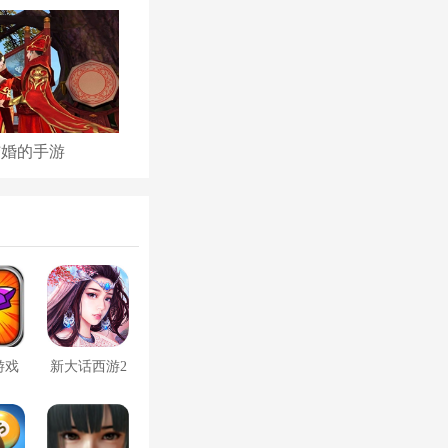
结婚的手游
古代后宫养成手游
游戏
新大话西游2
口袋版