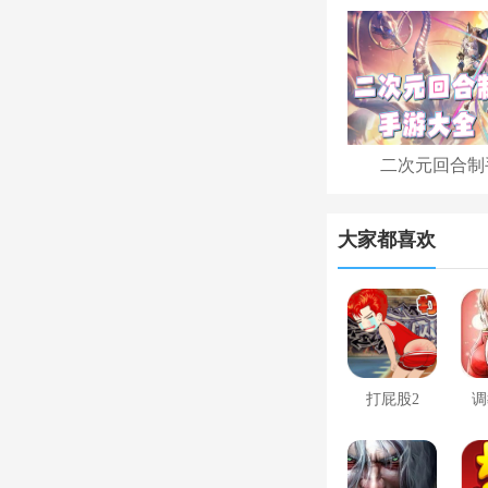
二次元回合制
大家都喜欢
打屁股2
调