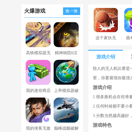
火爆游戏
换一换
这个家伙无
曲
罪
高铁模拟器无
精神病院6汉
游戏介绍
限金币版
化版下载
惊人的无人机比赛是
害，你要展现你最强
游戏介绍
我的迷你商店
上帝模拟器破
1.很多敌机会在你
破解版无限金
解版全解锁无
2.任何时候都不要
币版下载中文
广告
3.分数当然越高越
游戏特色
我的侠客无敌
巅峰战舰破解