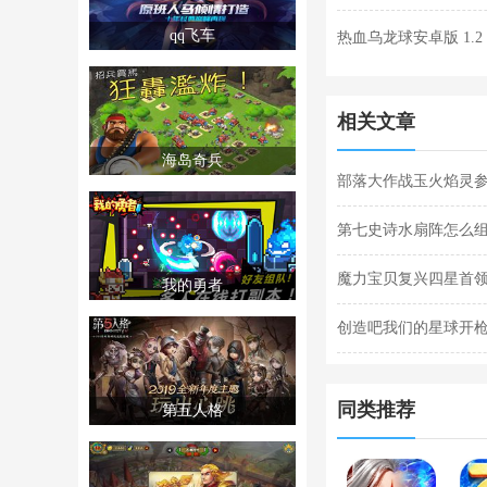
qq飞车
热血乌龙球安卓版 1.2
相关文章
海岛奇兵
部落大作战玉火焰灵参
灵参战技能合集
第七史诗水扇阵怎么组
魔力宝贝复兴四星首领
我的勇者
法合集
创造吧我们的星球开枪
枪闪退合集
同类推荐
第五人格