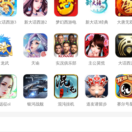
大话西游3
新大话西游2
梦幻西游电
新大话3经典
大唐无
口袋版
脑版
版
方版
龙武
天谕
实况俱乐部
主公莫慌
大话西
远征ol
银河战舰
混沌挂机
道友请留步
赛尔号
大战