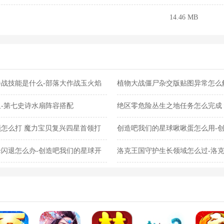
14.46 MB
战技能是什么-部落大作战玉火焰
植物大战僵尸杂交版贴图异常怎么
交版贴图异常教程
-第七史诗水扇阵容搭配
绝区零危险丛生之地任务怎么完成
任务完成攻略
怎么打 魔力宝贝复兴四星首领打
创造吧我们的星球啾啾蛋怎么用-
蛋使用攻略
闪退怎么办-创造吧我们的星球开
洛克王国守护生长领域怎么过-洛
关攻略