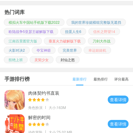
热门词库
模拟火车中国站手机版下载2022
我的世界珍妮模组完整版无遮挡
欧陆战争5亚瑟王破解版下载
扭蛋人生6
信长之野望14
江南百景图官方版
垂直火力破解版下载
刀剑大作战
火影对决2
夺宝神箭
完美世界
幸运娃娃机
拒绝上班
灵契少女
封仙之怒
手游排行榜
最新排行
最热排行
评分最高
肉体契约书直装
查看详情
角色扮演
大小:163M
解密的时间
查看详情
动作冒险
大小:75.02 MB