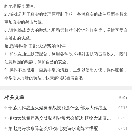
练地掌握其属性。
2 .游戏是基于真实的物理原理制作的，各种真实的战斗场面会带来
更加真实的射击气氛。
3 .请你挑战庞大的游戏地图场景和精心设计的任务等，尽情享受自
由射击的快感。
反恐特种阻击部队游戏的测评
1 .和队友通过默契配合，利用各种战术和射击技巧击毙敌人，随时
注意周围的动静，保护自己的安全。
2 .操作不是很难，画质非常的清新，主要以使用方便，操作流畅，
非常耐人寻味的玩法，快来解锁武器装备吧！
相关文章
更多+
部落大作战玉火焰灵参战技能是什么-部落大作战玉火焰灵参战技能合集
07/16
植物大战僵尸杂交版贴图异常怎么解决 植物大战僵尸杂交版贴图异常教程
07/25
第七史诗水扇阵怎么组-第七史诗水扇阵容搭配
07/31