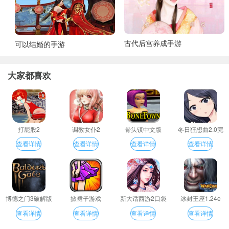
古代后宫养成手游
可以结婚的手游
大家都喜欢
打屁股2
调教女仆2
骨头镇中文版
冬日狂想曲2.0完
整汉化版
查看详情
查看详情
查看详情
查看详情
博德之门3破解版
掀裙子游戏
新大话西游2口袋
冰封王座1.24e
版
查看详情
查看详情
查看详情
查看详情