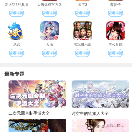
新大话3经典版
大唐无双官方版
天下3
魔侠传
查看详情
查看详情
查看详情
查看详情
龙武
天谕
实况俱乐部
主公莫慌
查看详情
查看详情
查看详情
查看详情
最新专题
二次元回合制手游大全
时空中的绘旅人大全