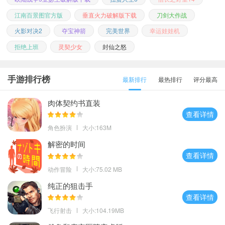
江南百景图官方版
垂直火力破解版下载
刀剑大作战
火影对决2
夺宝神箭
完美世界
幸运娃娃机
拒绝上班
灵契少女
封仙之怒
手游排行榜
最新排行
最热排行
评分最高
肉体契约书直装
查看详情
角色扮演
大小:163M
解密的时间
查看详情
动作冒险
大小:75.02 MB
纯正的狙击手
查看详情
飞行射击
大小:104.19MB