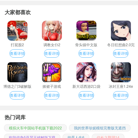
大家都喜欢
打屁股2
调教女仆2
骨头镇中文版
冬日狂想曲2.0完
整汉化版
查看详情
查看详情
查看详情
查看详情
博德之门3破解版
掀裙子游戏
新大话西游2口袋
冰封王座1.24e
版
查看详情
查看详情
查看详情
查看详情
热门词库
模拟火车中国站手机版下载2022
我的世界珍妮模组完整版无遮挡
欧陆战争5亚瑟王破解版下载
扭蛋人生6
信长之野望14