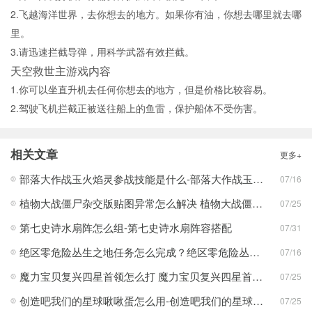
2.飞越海洋世界，去你想去的地方。如果你有油，你想去哪里就去哪
里。
3.请迅速拦截导弹，用科学武器有效拦截。
天空救世主游戏内容
1.你可以坐直升机去任何你想去的地方，但是价格比较容易。
2.驾驶飞机拦截正被送往船上的鱼雷，保护船体不受伤害。
相关文章
更多+
部落大作战玉火焰灵参战技能是什么-部落大作战玉火焰灵参战技能合集
07/16
植物大战僵尸杂交版贴图异常怎么解决 植物大战僵尸杂交版贴图异常教程
07/25
第七史诗水扇阵怎么组-第七史诗水扇阵容搭配
07/31
绝区零危险丛生之地任务怎么完成？绝区零危险丛生之地任务完成攻略
07/16
魔力宝贝复兴四星首领怎么打 魔力宝贝复兴四星首领打法合集
07/25
创造吧我们的星球啾啾蛋怎么用-创造吧我们的星球啾啾蛋使用攻略
07/25