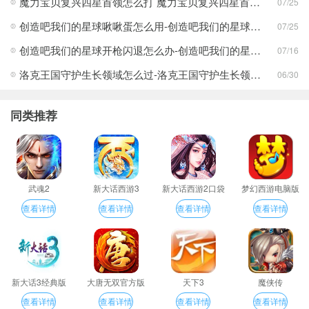
魔力宝贝复兴四星首领怎么打 魔力宝贝复兴四星首领打法合集
07/25
创造吧我们的星球啾啾蛋怎么用-创造吧我们的星球啾啾蛋使用攻略
07/25
创造吧我们的星球开枪闪退怎么办-创造吧我们的星球开枪闪退合集
07/16
洛克王国守护生长领域怎么过-洛克王国守护生长领域通关攻略
06/30
同类推荐
武魂2
新大话西游3
新大话西游2口袋
梦幻西游电脑版
版
查看详情
查看详情
查看详情
查看详情
新大话3经典版
大唐无双官方版
天下3
魔侠传
查看详情
查看详情
查看详情
查看详情