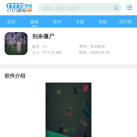
首页
游戏
软件
专题
攻略
排行榜
别杀僵尸
版本：v1
类别：角色扮演
大小：577.31 MB
时间：2026-03-24
软件介绍