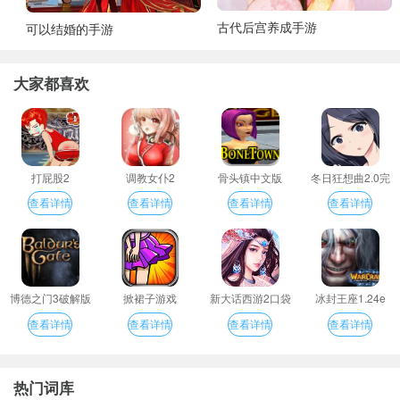
古代后宫养成手游
可以结婚的手游
大家都喜欢
打屁股2
调教女仆2
骨头镇中文版
冬日狂想曲2.0完
整汉化版
查看详情
查看详情
查看详情
查看详情
博德之门3破解版
掀裙子游戏
新大话西游2口袋
冰封王座1.24e
版
查看详情
查看详情
查看详情
查看详情
热门词库