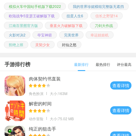
模拟火车中国站手机版下载2022
我的世界珍妮模组完整版无遮挡
欧陆战争5亚瑟王破解版下载
扭蛋人生6
信长之野望14
江南百景图官方版
垂直火力破解版下载
刀剑大作战
火影对决2
夺宝神箭
完美世界
幸运娃娃机
拒绝上班
灵契少女
封仙之怒
手游排行榜
最新排行
最热排行
评分最高
肉体契约书直装
查看详情
角色扮演
大小:163M
解密的时间
查看详情
动作冒险
大小:75.02 MB
纯正的狙击手
查看详情