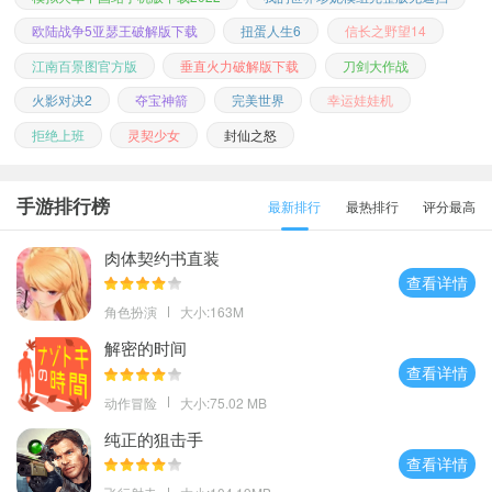
欧陆战争5亚瑟王破解版下载
扭蛋人生6
信长之野望14
江南百景图官方版
垂直火力破解版下载
刀剑大作战
火影对决2
夺宝神箭
完美世界
幸运娃娃机
拒绝上班
灵契少女
封仙之怒
手游排行榜
最新排行
最热排行
评分最高
肉体契约书直装
查看详情
角色扮演
大小:163M
解密的时间
查看详情
动作冒险
大小:75.02 MB
纯正的狙击手
查看详情