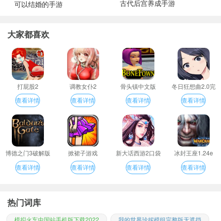
古代后宫养成手游
可以结婚的手游
大家都喜欢
打屁股2
调教女仆2
骨头镇中文版
冬日狂想曲2.0完
整汉化版
查看详情
查看详情
查看详情
查看详情
博德之门3破解版
掀裙子游戏
新大话西游2口袋
冰封王座1.24e
版
查看详情
查看详情
查看详情
查看详情
热门词库
模拟火车中国站手机版下载2022
我的世界珍妮模组完整版无遮挡