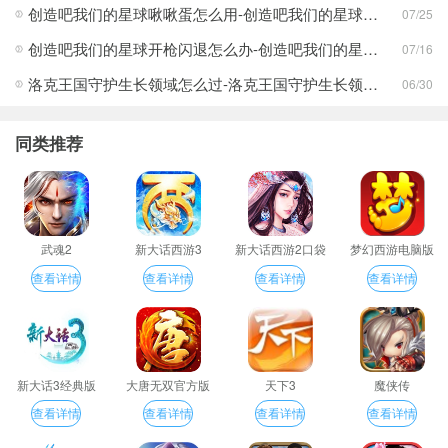
创造吧我们的星球啾啾蛋怎么用-创造吧我们的星球啾啾蛋使用攻略
07/25
创造吧我们的星球开枪闪退怎么办-创造吧我们的星球开枪闪退合集
07/16
洛克王国守护生长领域怎么过-洛克王国守护生长领域通关攻略
06/30
同类推荐
武魂2
新大话西游3
新大话西游2口袋
梦幻西游电脑版
版
查看详情
查看详情
查看详情
查看详情
新大话3经典版
大唐无双官方版
天下3
魔侠传
查看详情
查看详情
查看详情
查看详情