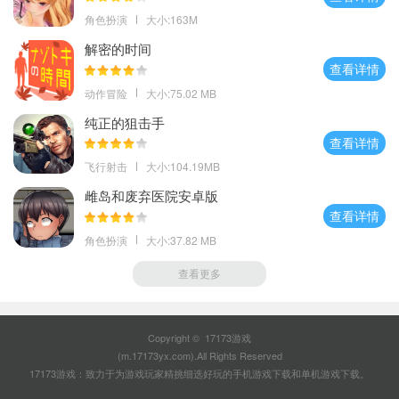
角色扮演
大小:163M
解密的时间
查看详情
动作冒险
大小:75.02 MB
纯正的狙击手
查看详情
飞行射击
大小:104.19MB
雌岛和废弃医院安卓版
查看详情
角色扮演
大小:37.82 MB
查看更多
Copyright © 17173游戏
(m.17173yx.com).All Rights Reserved
17173游戏：致力于为游戏玩家精挑细选好玩的
手机游戏下载
和
单机游戏下载
。