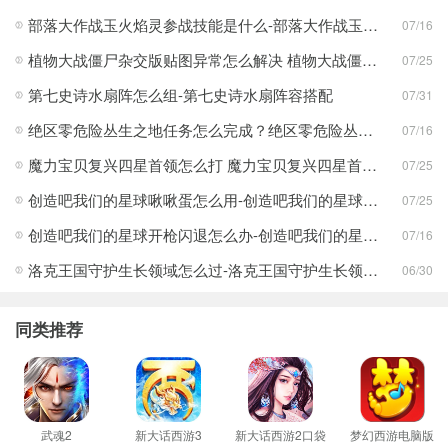
部落大作战玉火焰灵参战技能是什么-部落大作战玉火焰灵参战技能合集
07/16
植物大战僵尸杂交版贴图异常怎么解决 植物大战僵尸杂交版贴图异常教程
07/25
第七史诗水扇阵怎么组-第七史诗水扇阵容搭配
07/31
绝区零危险丛生之地任务怎么完成？绝区零危险丛生之地任务完成攻略
07/16
魔力宝贝复兴四星首领怎么打 魔力宝贝复兴四星首领打法合集
07/25
创造吧我们的星球啾啾蛋怎么用-创造吧我们的星球啾啾蛋使用攻略
07/25
创造吧我们的星球开枪闪退怎么办-创造吧我们的星球开枪闪退合集
07/16
洛克王国守护生长领域怎么过-洛克王国守护生长领域通关攻略
06/30
同类推荐
武魂2
新大话西游3
新大话西游2口袋
梦幻西游电脑版