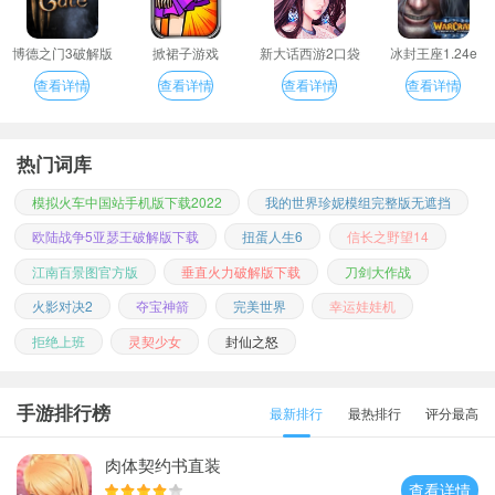
博德之门3破解版
掀裙子游戏
新大话西游2口袋
冰封王座1.24e
版
查看详情
查看详情
查看详情
查看详情
热门词库
模拟火车中国站手机版下载2022
我的世界珍妮模组完整版无遮挡
欧陆战争5亚瑟王破解版下载
扭蛋人生6
信长之野望14
江南百景图官方版
垂直火力破解版下载
刀剑大作战
火影对决2
夺宝神箭
完美世界
幸运娃娃机
拒绝上班
灵契少女
封仙之怒
手游排行榜
最新排行
最热排行
评分最高
肉体契约书直装
查看详情